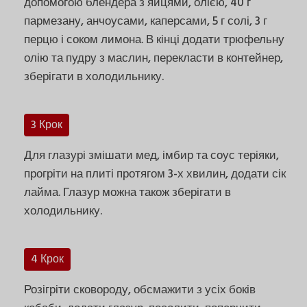
допомогою блендера з яйцями, олією, 40 г
пармезану, анчоусами, каперсами, 5 г солі, 3 г
перцю і соком лимона. В кінці додати трюфельну
олію та пудру з маслин, перекласти в контейнер,
зберігати в холодильнику.
3 Крок
Для глазурі змішати мед, імбир та соус теріяки,
прогріти на плиті протягом 3-х хвилин, додати сік
лайма. Глазур можна також зберігати в
холодильнику.
4 Крок
Розігріти сковороду, обсмажити з усіх боків