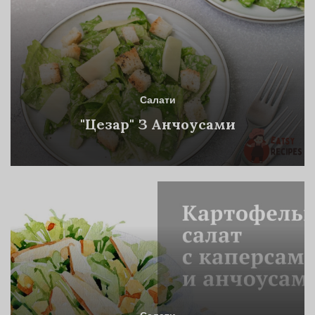
Салати
"Цезар" З Анчоусами