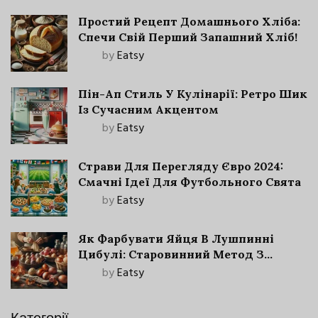
Простий Рецепт Домашнього Хліба:
Спечи Свій Перший Запашний Хліб!
by
Eatsy
Пін-Ап Стиль У Кулінарії: Ретро Шик
Із Сучасним Акцентом
by
Eatsy
Страви Для Перегляду Євро 2024:
Смачні Ідеї Для Футбольного Свята
by
Eatsy
Як Фарбувати Яйця В Лушпинні
Цибулі: Старовинний Метод З
Сучасними Нюансами
by
Eatsy