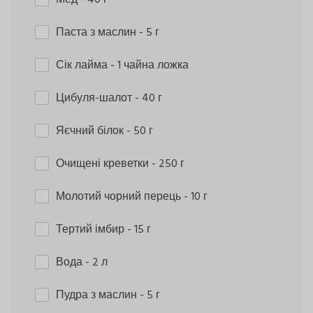
Паста з маслин
- 5 г
Сік лайма
- 1 чайна ложка
Цибуля-шалот
- 40 г
Яєчний білок
- 50 г
Очищені креветки
- 250 г
Молотий чорний перець
- 10 г
Тертий імбир
- 15 г
Вода
- 2 л
Пудра з маслин
- 5 г