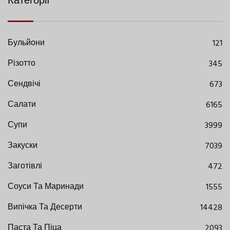
Категорії
Бульйони
121
Різотто
345
Сендвічі
673
Салати
6165
Супи
3999
Закуски
7039
Заготівлі
472
Соуси Та Маринади
1555
Випічка Та Десерти
14428
Паста Та Піца
2093