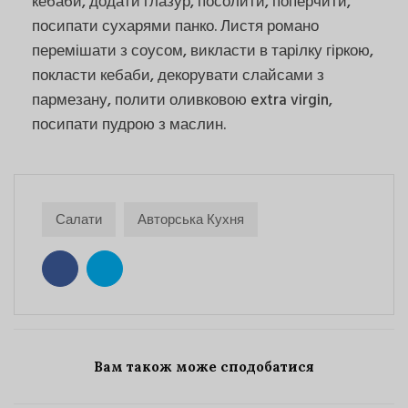
кебаби, додати глазур, посолити, поперчити,
посипати сухарями панко. Листя романо
перемішати з соусом, викласти в тарілку гіркою,
покласти кебаби, декорувати слайсами з
пармезану, полити оливковою extra virgin,
посипати пудрою з маслин.
Салати
Авторська Кухня
Вам також може сподобатися