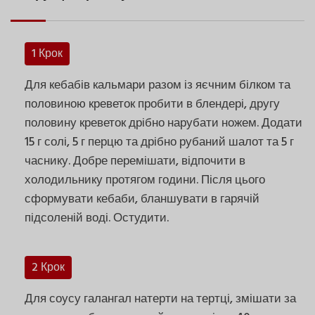
1 Крок
Для кебабів кальмари разом із яєчним білком та
половиною креветок пробити в блендері, другу
половину креветок дрібно нарубати ножем. Додати
15 г солі, 5 г перцю та дрібно рубаний шалот та 5 г
часнику. Добре перемішати, відпочити в
холодильнику протягом години. Після цього
сформувати кебаби, бланшувати в гарячій
підсоленій воді. Остудити.
2 Крок
Для соусу галангал натерти на тертці, змішати за