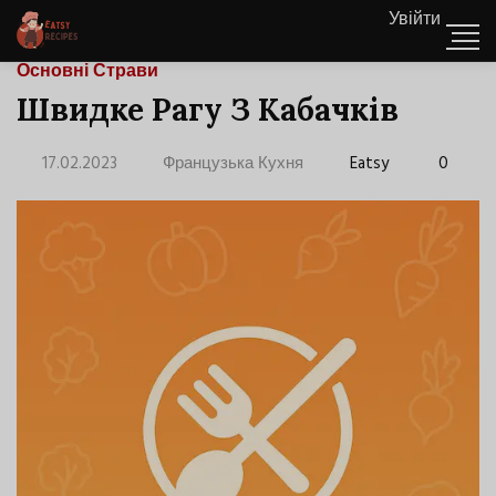
Увійти
Основні Страви
Швидке Рагу З Кабачків
17.02.2023
Французька Кухня
Eatsy
0