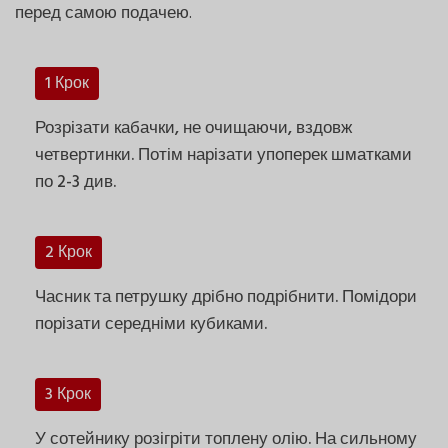
перед самою подачею.
1 Крок
Розрізати кабачки, не очищаючи, вздовж
четвертинки. Потім нарізати упоперек шматками
по 2-3 див.
2 Крок
Часник та петрушку дрібно подрібнити. Помідори
порізати середніми кубиками.
3 Крок
У сотейнику розігріти топлену олію. На сильному