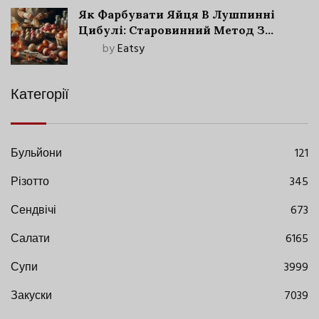
Як Фарбувати Яйця В Лушпинні
Цибулі: Старовинний Метод З
Сучасними Нюансами
by
Eatsy
Категорії
Бульйони
121
Різотто
345
Сендвічі
673
Салати
6165
Супи
3999
Закуски
7039