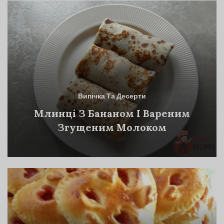
Випічка Та Десерти
Млинці З Бананом І Вареним
Згущеним Молоком