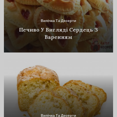
Випічка Та Десерти
Печиво У Вигляді Сердець З
Варенням
Випічка Та Десерти