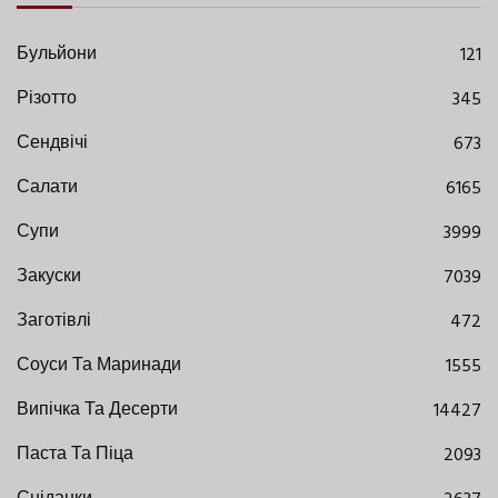
Бульйони
121
Різотто
345
Сендвічі
673
Салати
6165
Супи
3999
Закуски
7039
Заготівлі
472
Соуси Та Маринади
1555
Випічка Та Десерти
14427
Паста Та Піца
2093