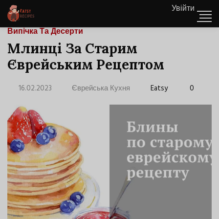
Увійти
Випічка Та Десерти
Млинці За Старим
Єврейським Рецептом
16.02.2023
Єврейська Кухня
Eatsy
0