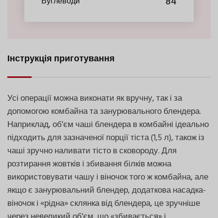
84
Вуглеводи
Інструкція приготування
Усі операції можна виконати як вручну, так і за
допомогою комбайна та занурювального блендера.
Наприклад, об'єм чаші блендера в комбайні ідеально
підходить для зазначеної порції тіста (1,5 л), також із
чаші зручно наливати тісто в сковороду. Для
розтирання жовтків і збивання білків можна
використовувати чашу і віночок того ж комбайна, але
якщо є занурювальний блендер, додаткова насадка-
віночок і «рідна» склянка від блендера, це зручніше
через невеликий об'єм, що «збивається» і