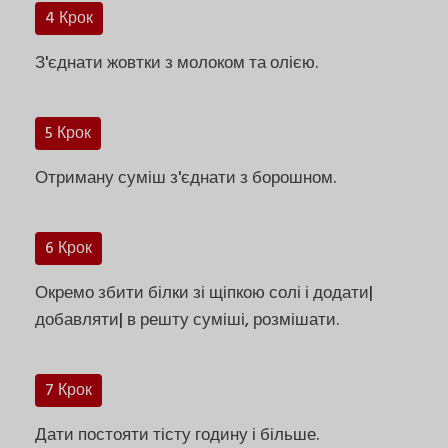
4 Крок
З'єднати жовтки з молоком та олією.
5 Крок
Отриману суміш з'єднати з борошном.
6 Крок
Окремо збити білки зі щіпкою солі і додати|
добавляти| в решту суміші, розмішати.
7 Крок
Дати постояти тісту годину і більше.