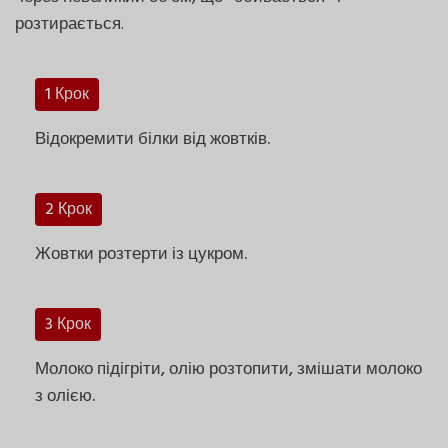
розтирається.
1 Крок
Відокремити білки від жовтків.
2 Крок
Жовтки розтерти із цукром.
3 Крок
Молоко підігріти, олію розтопити, змішати молоко
з олією.