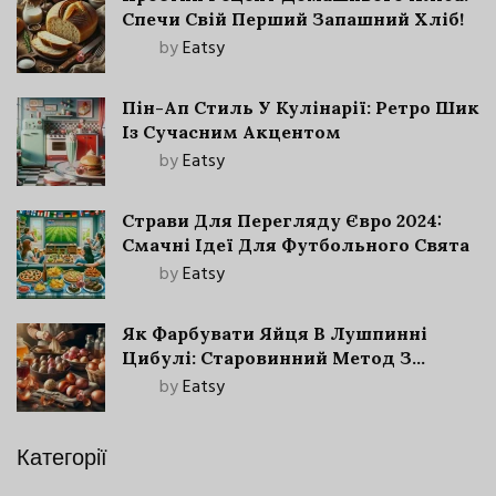
Спечи Свій Перший Запашний Хліб!
by
Eatsy
Пін-Ап Стиль У Кулінарії: Ретро Шик
Із Сучасним Акцентом
by
Eatsy
Страви Для Перегляду Євро 2024:
Смачні Ідеї Для Футбольного Свята
by
Eatsy
Як Фарбувати Яйця В Лушпинні
Цибулі: Старовинний Метод З
Сучасними Нюансами
by
Eatsy
Категорії