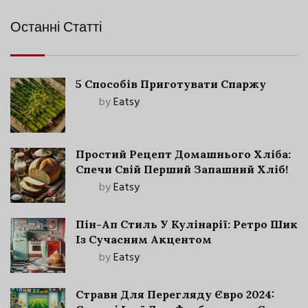
Останні Статті
5 Способів Приготувати Спаржу
by
Eatsy
Простий Рецепт Домашнього Хліба:
Спечи Свій Перший Запашний Хліб!
by
Eatsy
Пін-Ап Стиль У Кулінарії: Ретро Шик
Із Сучасним Акцентом
by
Eatsy
Страви Для Перегляду Євро 2024: