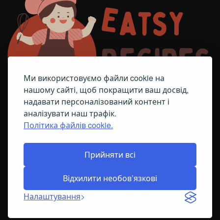
Ми використовуємо файли cookie на
нашому сайті, щоб покращити ваш досвід,
надавати персоналізований контент і
аналізувати наш трафік.
Політика файлів cookie.
FACEBOOK
TELEGRAM
ПОЛІТИКА ЩОДО ФАЙЛІВ COOKIE
Прийняти всі
Відхилити необов’язкові
© All Right Reserved
2026
Налаштування