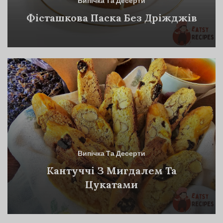
Випічка Та Десерти
Фісташкова Паска Без Дріжджів
Випічка Та Десерти
Кантуччі З Мигдалем Та
Цукатами