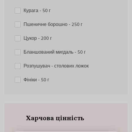
Курага
- 50 г
Пшеничне борошно
- 250 г
Цукор
- 200 г
Бланшований мигдаль
- 50 г
Розпушувач
- столових ложок
Фініки
- 50 г
Харчова цінність