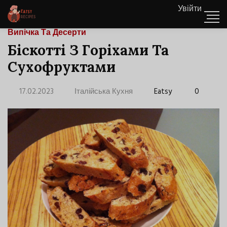
Увійти
Випічка Та Десерти
Біскотті З Горіхами Та
Сухофруктами
17.02.2023
Італійська Кухня
Eatsy
0