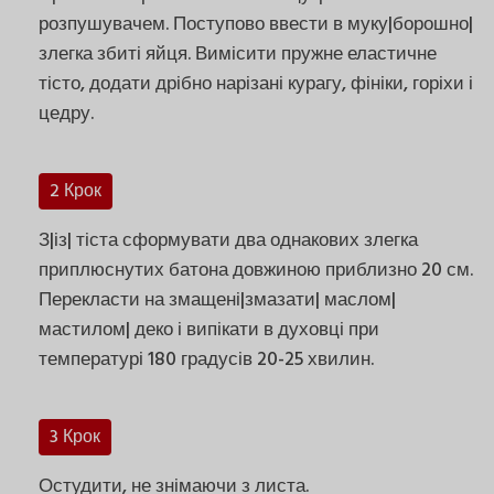
розпушувачем. Поступово ввести в муку|борошно|
злегка збиті яйця. Вимісити пружне еластичне
тісто, додати дрібно нарізані курагу, фініки, горіхи і
цедру.
2 Крок
З|із| тіста сформувати два однакових злегка
приплюснутих батона довжиною приблизно 20 см.
Перекласти на змащені|змазати| маслом|
мастилом| деко і випікати в духовці при
температурі 180 градусів 20-25 хвилин.
3 Крок
Остудити, не знімаючи з листа.