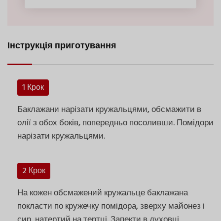
Інструкція приготування
1 Крок
Баклажани нарізати кружальцями, обсмажити в
олії з обох боків, попередньо посоливши. Помідори
нарізати кружальцями.
2 Крок
На кожен обсмажений кружальце баклажана
покласти по кружечку помідора, зверху майонез і
сир, натертий на тертці. Запекти в духовці