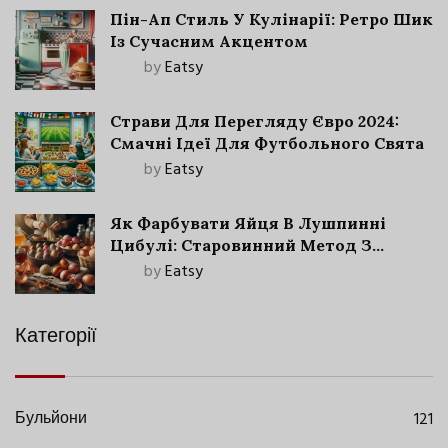
Пін-Ап Стиль У Кулінарії: Ретро Шик
Із Сучасним Акцентом
by
Eatsy
Страви Для Перегляду Євро 2024:
Смачні Ідеї Для Футбольного Свята
by
Eatsy
Як Фарбувати Яйця В Лушпинні
Цибулі: Старовинний Метод З
Сучасними Нюансами
by
Eatsy
Категорії
Бульйони
121