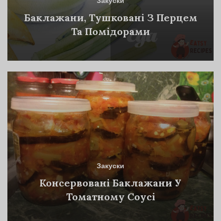
Закуски
Баклажани, Тушковані З Перцем
Та Помідорами
Закуски
Консервовані Баклажани У
Томатному Соусі