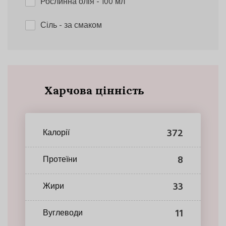
Рослинна олія
- 100 мл
Сіль
- за смаком
Харчова цінність
372
Калорії
8
Протеїни
33
Жири
11
Вуглеводи