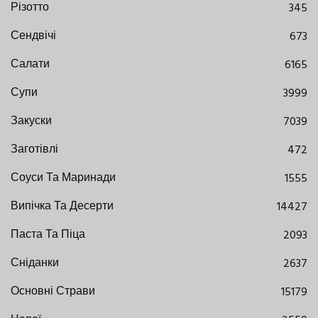
Різотто
345
Сендвічі
673
Салати
6165
Супи
3999
Закуски
7039
Заготівлі
472
Соуси Та Маринади
1555
Випічка Та Десерти
14427
Паста Та Піца
2093
Сніданки
2637
Основні Страви
15179