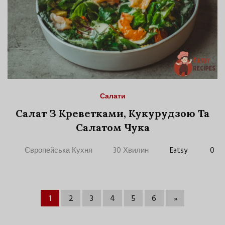
Салати
Салат З Креветками, Кукурудзою Та
Салатом Чука
Європейська Кухня
30 Хвилин
Eatsy
0
1
2
3
4
5
6
»