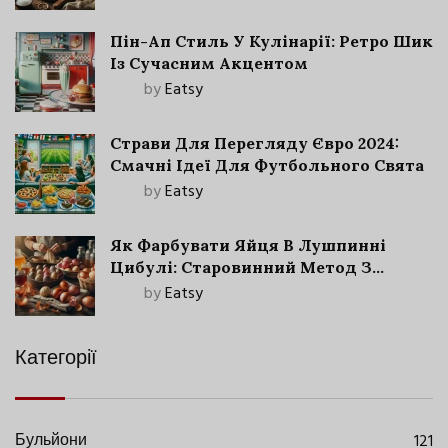
Пін-Ап Стиль У Кулінарії: Ретро Шик
Із Сучасним Акцентом
by
Eatsy
Страви Для Перегляду Євро 2024:
Смачні Ідеї Для Футбольного Свята
by
Eatsy
Як Фарбувати Яйця В Лушпинні
Цибулі: Старовинний Метод З
Сучасними Нюансами
by
Eatsy
Категорії
Бульйони
121