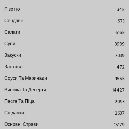
Різотто
345
Сендвічі
673
Салати
6165
Супи
3999
Закуски
7039
Заготівлі
472
Соуси Та Маринади
1555
Випічка Та Десерти
14427
Паста Та Піца
2093
Сніданки
2637
Основні Страви
15179