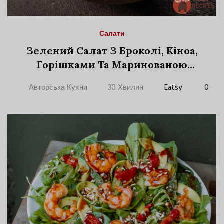
Салати
Зелений Салат З Броколі, Кіноа,
Горішками Та Маринованою
Моцарелою
Авторська Кухня
30 Хвилин
Eatsy
0