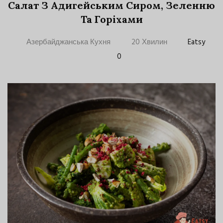
Салат З Адигейським Сиром, Зеленню
Та Горіхами
Азербайджанська Кухня
20 Хвилин
Eatsy
0