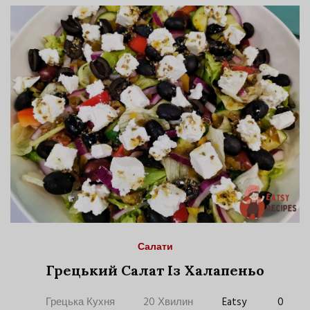
Салати
Грецький Салат Із Халапеньо
Грецька Кухня
20 Хвилин
Eatsy
0