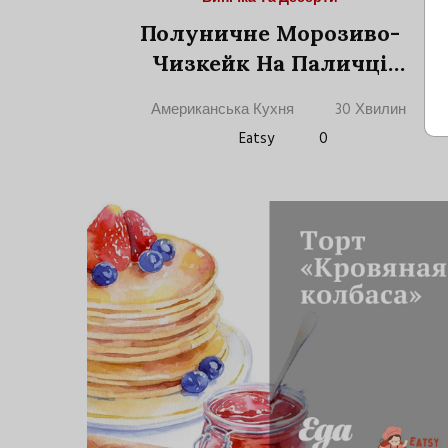
Полуничне Морозиво-
Чизкейк На Паличці
(Popsicle)
Американська Кухня
30 Хвилин
Eatsy
0