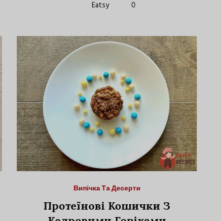
Eatsy
0
Випічка Та Десерти
Протеїнові Кошички З
Кедровими Горіхами