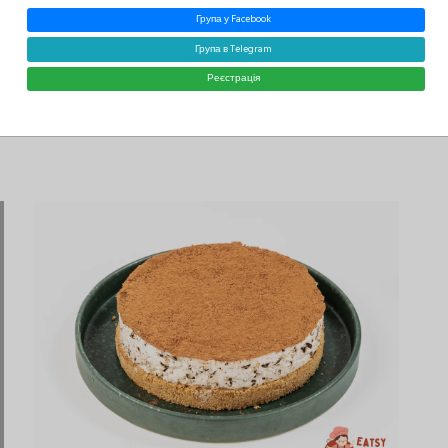
Група у Facebook
Бразильський Торт «Паві»
Група в Telegram
Бразильська Кухня
72 Хвилин
Реєстрація
Eatsy
0