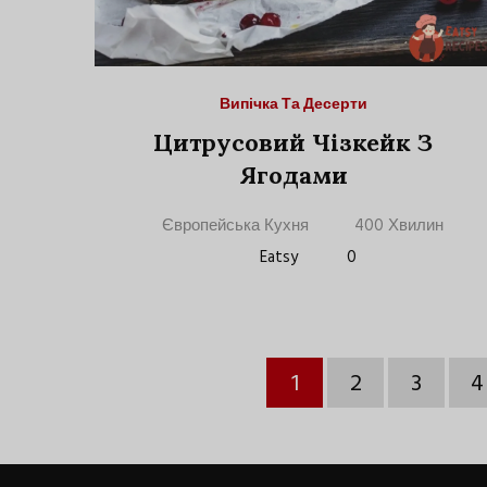
Випічка Та Десерти
Цитрусовий Чізкейк З
Ягодами
Європейська Кухня
400 Хвилин
Eatsy
0
1
2
3
4