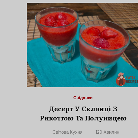
Сніданки
Десерт У Склянці З
Рикоттою Та Полуницею
Світова Кухня
120 Хвилин