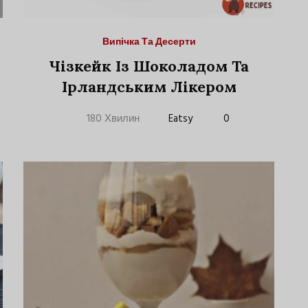
Випічка Та Десерти
Чізкейк Із Шоколадом Та
Ірландським Лікером
180 Хвилин
Eatsy
0