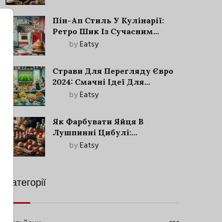
Пін-Ап Стиль У Кулінарії:
Ретро Шик Із Сучасним
Акцентом
by
Eatsy
Страви Для Перегляду Євро
2024: Смачні Ідеї Для
Футбольного Свята
by
Eatsy
Як Фарбувати Яйця В
Лушпинні Цибулі:
Старовинний Метод З
by
Eatsy
Сучасними Нюансами
Категорії