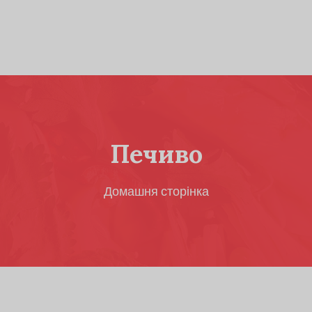
Печиво
Домашня сторінка