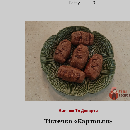
Eatsy
0
Випічка Та Десерти
Тістечко «Картопля»