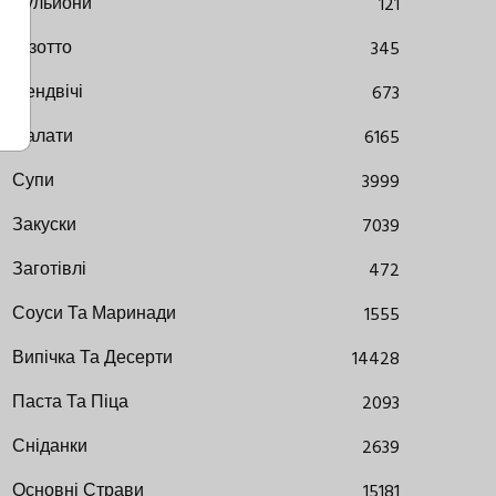
Бульйони
121
Різотто
345
Сендвічі
673
Салати
6165
Супи
3999
Закуски
7039
Заготівлі
472
Соуси Та Маринади
1555
Випічка Та Десерти
14428
Паста Та Піца
2093
Сніданки
2639
Основні Страви
15181