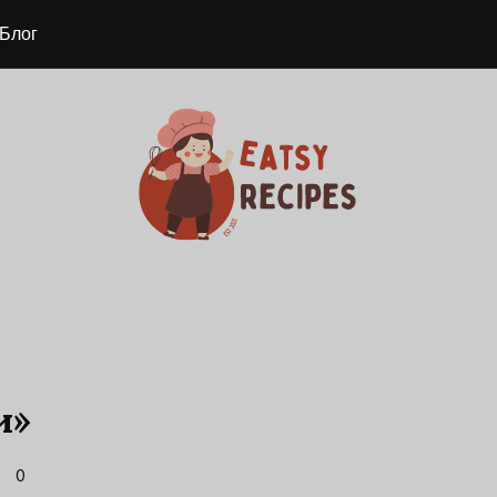
Блог
и»
0