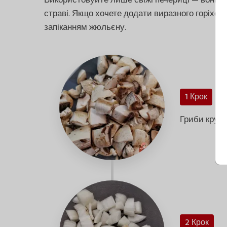
Використовуйте лише свіжі печериці — вони д
страві. Якщо хочете додати виразного горіховог
запіканням жюльєну.
1 Крок
Гриби крупн
2 Крок