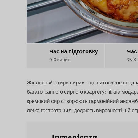
Час на підготовку
Час
0 Хвилин
35 Х
Жюльєн «Чотири сири» – це витончене поєдна
багатогранного сирного квартету: ніжна моцар
кремовий сир створюють гармонійний ансамбл
легка гострота чилі додають виразності цій ст
Інгредієнти