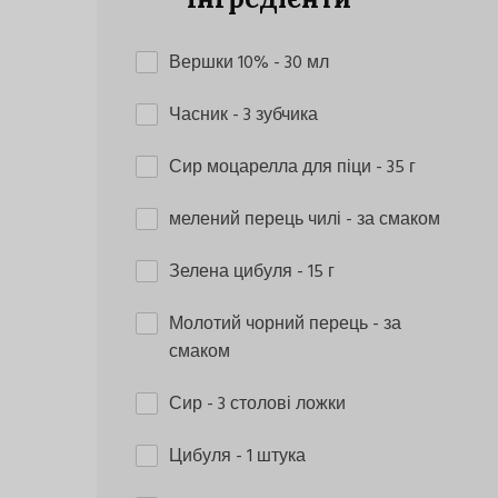
Вершки 10%
- 30 мл
Часник
- 3 зубчика
Сир моцарелла для піци
- 35 г
мелений перець чилі
- за смаком
Зелена цибуля
- 15 г
Молотий чорний перець
- за
смаком
Сир
- 3 столові ложки
Цибуля
- 1 штука