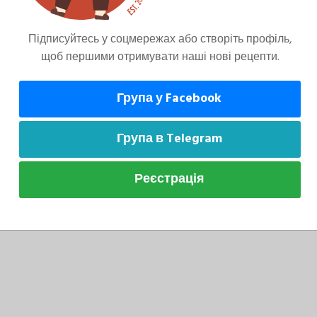
адуть приємну текстуру й не надто темнітимуть у
о відтінку, натріть трішки мускатного горіха перед
Підписуйтесь у соцмережах або створіть профіль,
щоб першими отримувати наші нові рецепти.
Група у Facebook
Група в Telegram
о нарізати.
Реєстрація