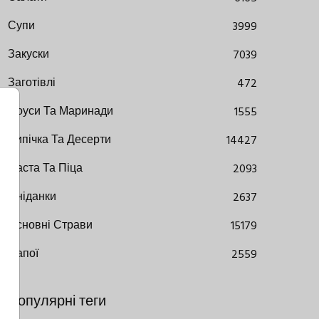
Супи
3999
Закуски
7039
Заготівлі
472
Соуси Та Маринади
1555
Випічка Та Десерти
14427
Паста Та Піца
2093
Сніданки
2637
Основні Страви
15179
Напої
2559
Популярні теги