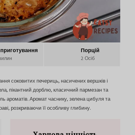
 приготування
Порцій
вилин
2 Осіб
ння соковитих печериць, насичених вершків і
ела, пікантний дорблю, класичний пармезан та
ь ароматів. Аромат часнику, зелена цибуля та
раві, розкриваючи її особливу глибину.
Харчова цінність