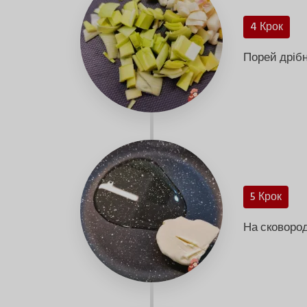
4 Крок
Порей дрібн
5 Крок
На сковород