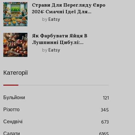
Страви Для Перегляду Євро
2024: Смачні Ідеї Для
Футбольного Свята
by
Eatsy
Як Фарбувати Яйця В
Лушпинні Цибулі:
Старовинний Метод З
by
Eatsy
Сучасними Нюансами
Категорії
Бульйони
121
Різотто
345
Сендвічі
673
Салати
6165