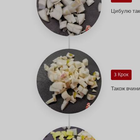
Цибулю тако
3 Крок
Також вчини