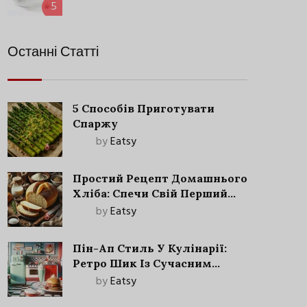
5
Останні Статті
5 Способів Приготувати
Спаржу
by
Eatsy
Простий Рецепт Домашнього
Хліба: Спечи Свій Перший
Запашний Хліб!
by
Eatsy
Пін-Ап Стиль У Кулінарії:
Ретро Шик Із Сучасним
Акцентом
by
Eatsy