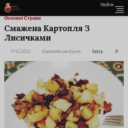
Увійти
Основні Страви
Смажена Картопля З
Лисичками
17.02.2023
Європейська Кухня
Eatsy
0