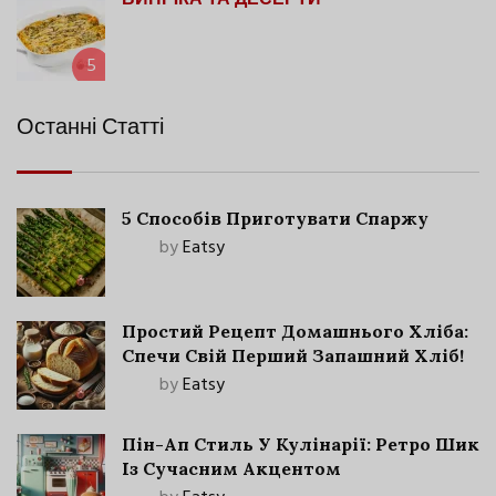
ВИПІЧКА ТА ДЕСЕРТИ
5
Останні Статті
5 Способів Приготувати Спаржу
by
Eatsy
Простий Рецепт Домашнього Хліба:
Спечи Свій Перший Запашний Хліб!
by
Eatsy
Пін-Ап Стиль У Кулінарії: Ретро Шик
Із Сучасним Акцентом