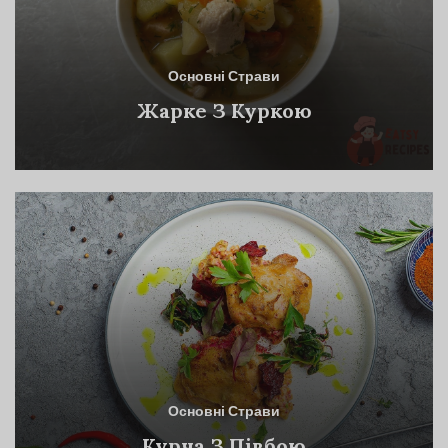
Основні Страви
Жарке З Куркою
Основні Страви
Курча З Півбою