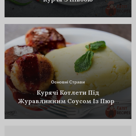
Основні Страви
Курячі Котлети Під
Журавлинним Соусом Із Пюре
Від Робюшона