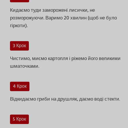
Кидаємо туди заморожені лисички, не
розморожуючи. Варимо 20 хвилин (щоб не було
гіркоти).
3 Крок
Чистимо, миємо картопля і ріжемо його великими
шматочками.
4 Крок
Відкидаємо гриби на друшляк, даємо воді стекти.
5 Крок