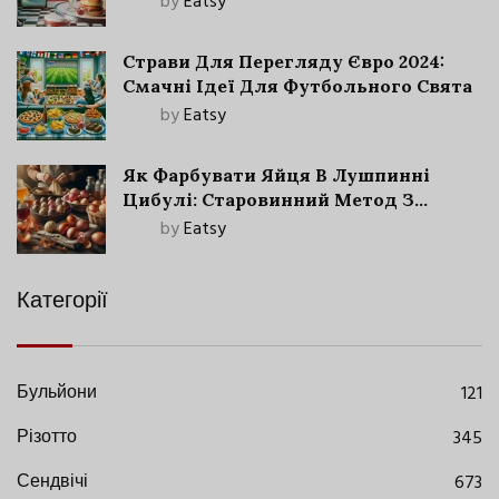
by
Eatsy
Страви Для Перегляду Євро 2024:
Смачні Ідеї Для Футбольного Свята
by
Eatsy
Як Фарбувати Яйця В Лушпинні
Цибулі: Старовинний Метод З
Сучасними Нюансами
by
Eatsy
Категорії
Бульйони
121
Різотто
345
Сендвічі
673