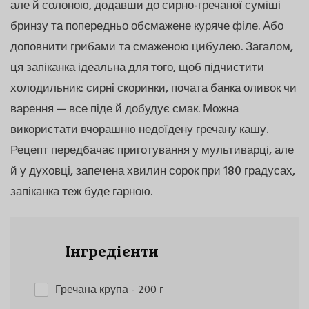
але й солоною, додавши до сирно-гречаної суміші
бринзу та попередньо обсмажене куряче філе. Або
доповнити грибами та смаженою цибулею. Загалом,
ця запіканка ідеальна для того, щоб підчистити
холодильник: сирні скоринки, почата банка оливок чи
варення — все піде й добудує смак. Можна
використати вчорашню недоїдену гречану кашу.
Рецепт передбачає приготування у мультиварці, але
й у духовці, запечена хвилин сорок при 180 градусах,
запіканка теж буде гарною.
Інгредієнти
Гречана крупа
- 200 г