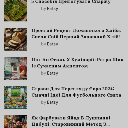
5 Способів Приготувати Спаржу
by
Eatsy
Простий Рецепт Домашнього Хліба:
Спечи Свій Перший Запашний Хліб!
by
Eatsy
Пін-Ап Стиль У Кулінарії: Ретро Шик
Із Сучасним Акцентом
by
Eatsy
Страви Для Перегляду Євро 2024:
Смачні Ідеї Для Футбольного Свята
by
Eatsy
Як Фарбувати Яйця В Лушпинні
Цибулі: Старовинний Метод З