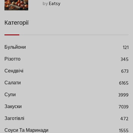
Сучасними Нюансами
by
Eatsy
Категорії
Бульйони
121
Різотто
345
Сендвічі
673
Салати
6165
Супи
3999
Закуски
7039
Заготівлі
472
Соуси Та Маринади
1555