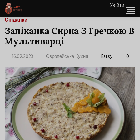
Увійти
Сніданки
Запіканка Сирна З Гречкою В
Мультиварці
16.02.2023
Європейська Кухня
Eatsy
0