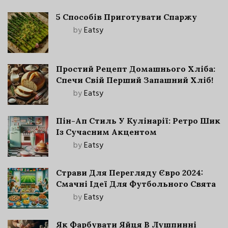
5 Способів Приготувати Спаржу
by
Eatsy
Простий Рецепт Домашнього Хліба:
Спечи Свій Перший Запашний Хліб!
by
Eatsy
Пін-Ап Стиль У Кулінарії: Ретро Шик
Із Сучасним Акцентом
by
Eatsy
Страви Для Перегляду Євро 2024:
Смачні Ідеї Для Футбольного Свята
by
Eatsy
Як Фарбувати Яйця В Лушпинні