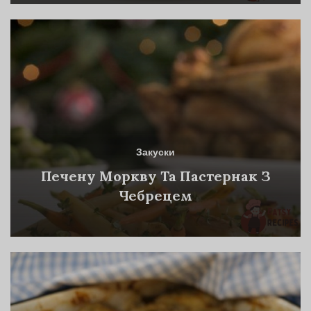
Закуски
Печену Моркву Та Пастернак З
Чебрецем