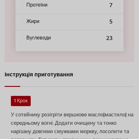
7
Протеїни
5
Жири
23
Вуглеводи
Інструкція приготування
1 Крок
У сотейнику розігріти вершкове масло|мастило| на
середньому вогні. Додати очищену та тонко
нарізану довгими смужками моркву, посолити та