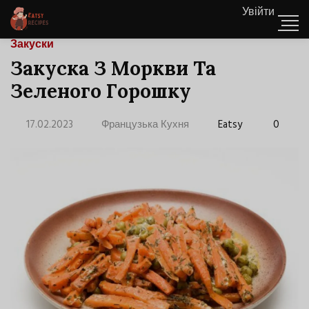
Увійти
Закуски
Закуска З Моркви Та
Зеленого Горошку
17.02.2023
Французька Кухня
Eatsy
0