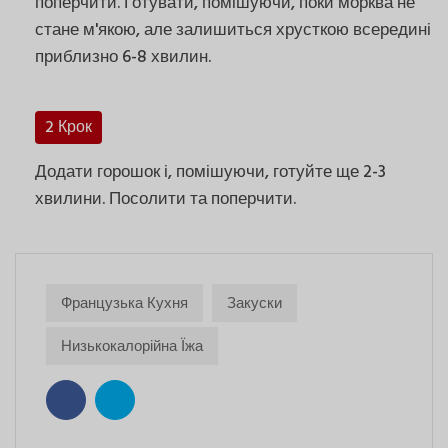
поперчити. Готувати, помішуючи, поки морква не
стане м'якою, але залишиться хрусткою всередині
приблизно 6-8 хвилин.
2 Крок
Додати горошок і, помішуючи, готуйте ще 2-3
хвилини. Посолити та поперчити.
Французька Кухня
Закуски
Низькокалорійна Їжа