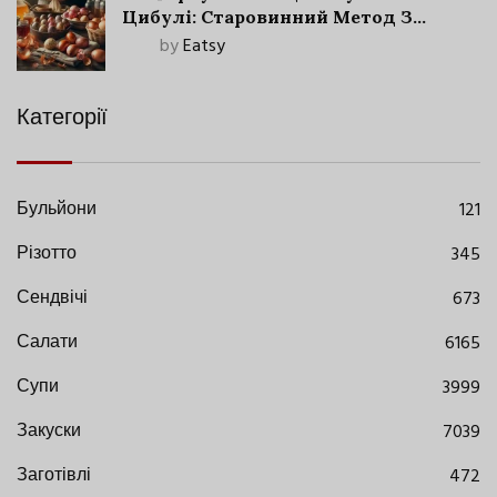
Цибулі: Старовинний Метод З
Сучасними Нюансами
by
Eatsy
Категорії
Бульйони
121
Різотто
345
Сендвічі
673
Салати
6165
Супи
3999
Закуски
7039
Заготівлі
472