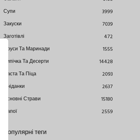
Супи
3999
Закуски
7039
Заготівлі
472
Соуси Та Маринади
1555
Випічка Та Десерти
14428
Паста Та Піца
2093
Сніданки
2637
Основні Страви
15180
Напої
2559
Популярні теги