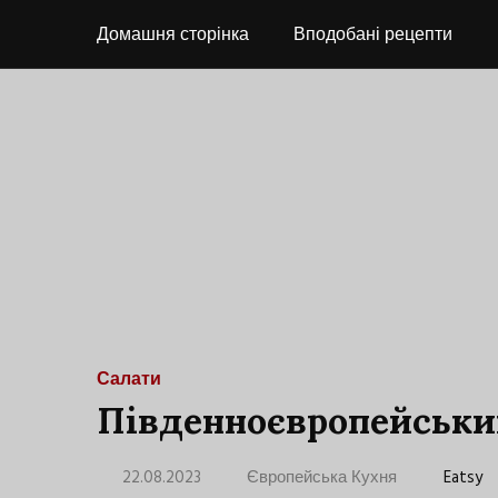
Домашня сторінка
Вподобані рецепти
Салати
Південноєвропейськи
22.08.2023
Європейська Кухня
Eatsy