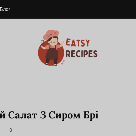
Блог
й Салат З Сиром Брі
0