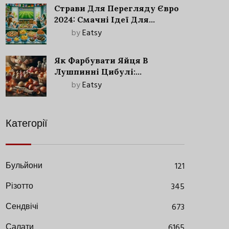
Страви Для Перегляду Євро
2024: Смачні Ідеї Для
Футбольного Свята
by
Eatsy
Як Фарбувати Яйця В
Лушпинні Цибулі:
Старовинний Метод З
by
Eatsy
Сучасними Нюансами
Категорії
Бульйони
121
Різотто
345
Сендвічі
673
Салати
6165