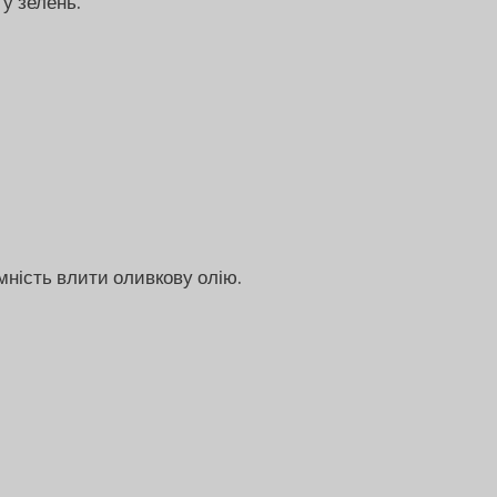
 у зелень.
мність влити оливкову олію.