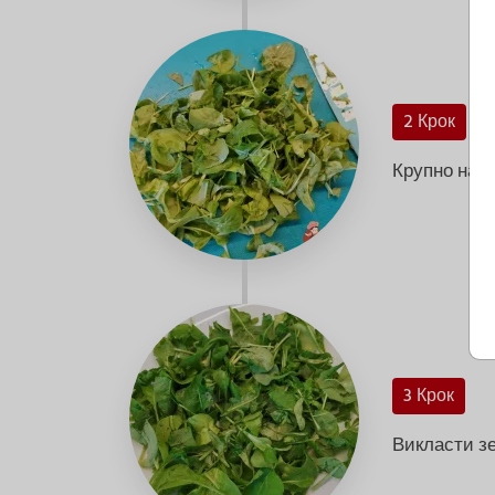
2 Крок
Крупно наш
3 Крок
Викласти зе