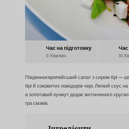
Час на підготовку
Час
0 Хвилин
10 Х
Південноєвропейський салат з сиром брі — це г
брі й соковитих помідорів чері. Легкий соус на
а золотавий кунжут додає витонченого хрускот
гра смаків.
Інгредієнти