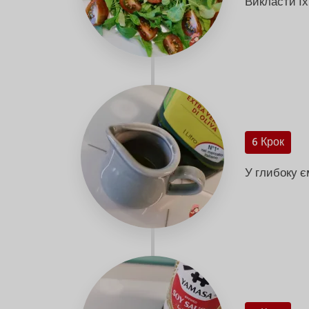
Викласти їх
6 Крок
У глибоку є