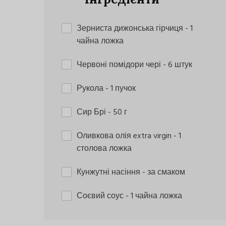
Зерниста дижонська гірчиця
- 1
чайна ложка
Червоні помідори чері
- 6 штук
Рукола
- 1 пучок
Сир Брі
- 50 г
Оливкова олія extra virgin
- 1
столова ложка
Кунжутні насіння
- за смаком
Соєвий соус
- 1 чайна ложка