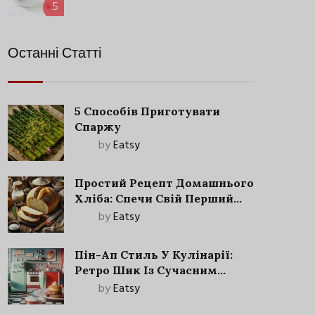
5
Останні Статті
5 Способів Приготувати
Спаржу
by
Eatsy
Простий Рецепт Домашнього
Хліба: Спечи Свій Перший
Запашний Хліб!
by
Eatsy
Пін-Ап Стиль У Кулінарії:
Ретро Шик Із Сучасним
Акцентом
by
Eatsy