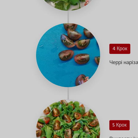
4 Крок
Черрі наріз
5 Крок