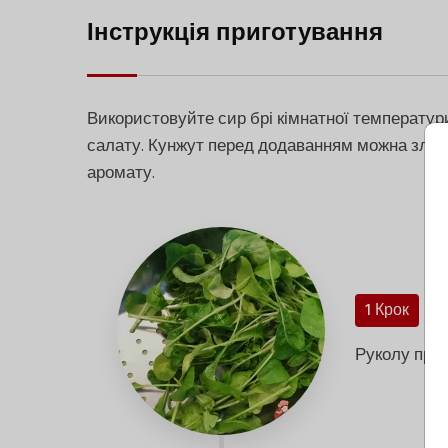
Інструкція приготування
Використовуйте сир брі кімнатної температури
салату. Кунжут перед додаванням можна злегк
аромату.
1 Крок
Руколу пром