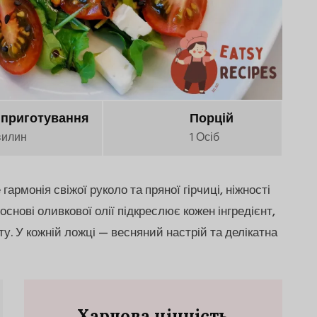
 приготування
Порцій
вилин
1 Осіб
армонія свіжої руколо та пряної гірчиці, ніжності
 основі оливкової олії підкреслює кожен інгредієнт,
у. У кожній ложці — весняний настрій та делікатна
Харчова цінність