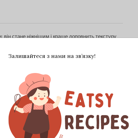
: він стане ніжнішим і краще доповнить текстуру
а підсмажити на сухій сковорідці для яскравішого
Залишайтеся з нами на зв’язку!
ити у прохолодній воді.