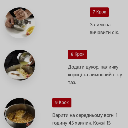
7 Крок
З лимона
вичавити сік.
8 Крок
Додати цукор, паличку
кориці та лимонний сік у
таз.
9 Крок
Варити на середньому вогні 1
годину 45 хвилин. Кожні 15