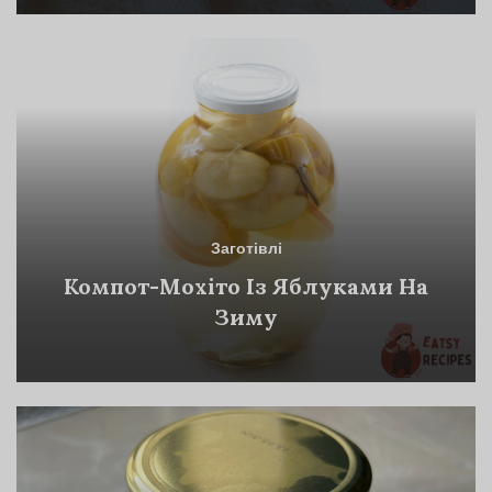
Заготівлі
Компот-Мохіто Із Яблуками На
Зиму