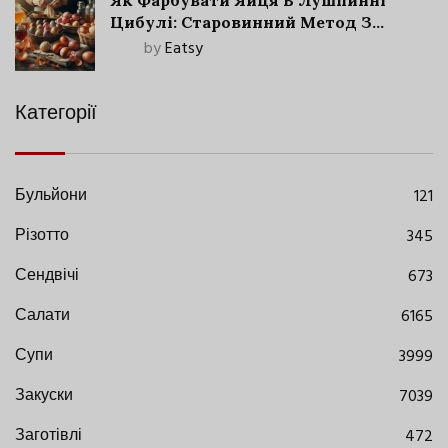
Як Фарбувати Яйця В Лушпинні
Цибулі: Старовинний Метод З
Сучасними Нюансами
by
Eatsy
Категорії
Бульйони
121
Різотто
345
Сендвічі
673
Салати
6165
Супи
3999
Закуски
7039
Заготівлі
472