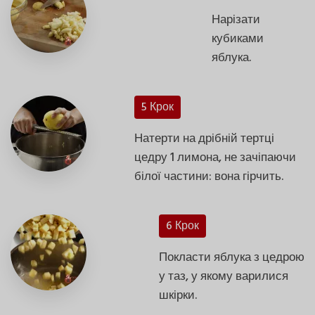
Нарізати
кубиками
яблука.
5 Крок
Натерти на дрібній тертці
цедру 1 лимона, не зачіпаючи
білої частини: вона гірчить.
6 Крок
Покласти яблука з цедрою
у таз, у якому варилися
шкірки.