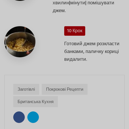
хвилин|мінути| помішувати
джем.
10 Крок
Готовий джем розкласти
банками, паличку кориці
видалити.
Заготівлі
Покрокові Рецепти
Британська Кухня