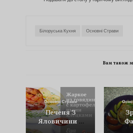
Білоруська Кухня
Основні Страви
Вам також 
Основні Страви
Осно
Печеня З
З
Яловичини З
Ф
Картопляними