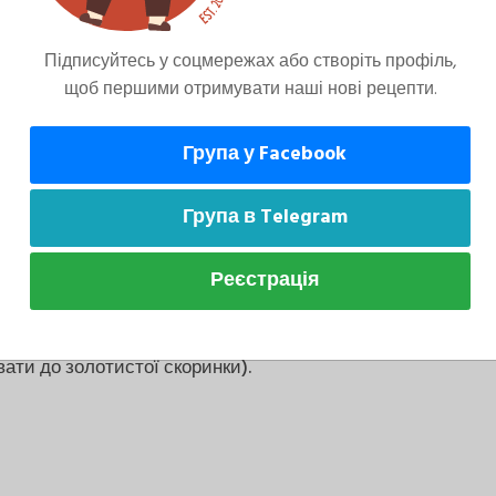
білки в картопляну масу. Заважати так, щоб
зу нагору за допомогою ложки.
Підписуйтесь у соцмережах або створіть профіль,
щоб першими отримувати наші нові рецепти.
Група у Facebook
очку олії і поставити в розігріту духовку.
ся.
Група в Telegram
Реєстрація
 поставити в розігріту до 180 градусів
ати до золотистої скоринки).
.