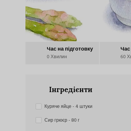
Час на підготовку
Час
0 Хвилин
60 Х
Інгредієнти
Куряче яйце
- 4 штуки
Сир грюєр
- 80 г