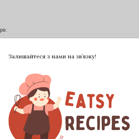
ре.
Залишайтеся з нами на зв’язку!
 жовтки у пюре і добре перемішати.
у. Чим краще будуть збиті білки, тим легше