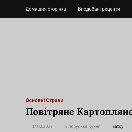
Домашня сторінка
Вподобані рецепти
Основні Страви
Повітряне Картоплян
17.02.2023
Білоруська Кухня
Eatsy