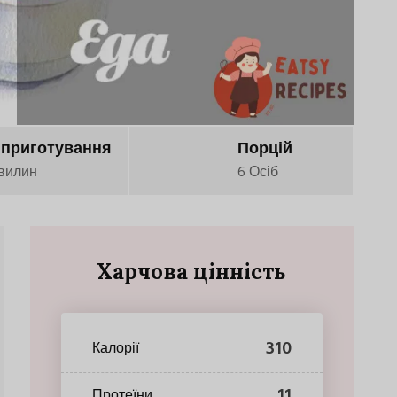
 приготування
Порцій
вилин
6 Осіб
Харчова цінність
310
Калорії
11
Протеїни