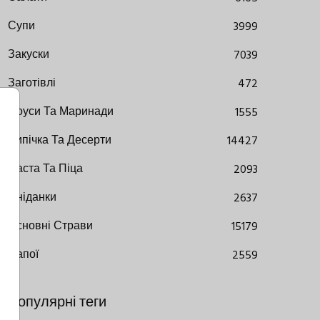
Супи
3999
Закуски
7039
Заготівлі
472
Соуси Та Маринади
1555
Випічка Та Десерти
14427
Паста Та Піца
2093
Сніданки
2637
Основні Страви
15179
Напої
2559
Популярні теги