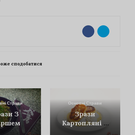
може сподобатися
вні Страви
Основні Страви
рази З
Зрази
аршем
Картопляні З
Цибулею Та