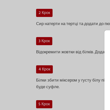
2 Крок
Сир натерти на тертці та додати до пю
3 Крок
Відокремити жовтки від білків. Додати
4 Крок
Білки збити міксером у густу білу пін
буде суфле.
5 Крок