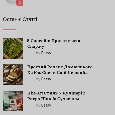
5
Останні Статті
5 Способів Приготувати
Спаржу
by
Eatsy
Простий Рецепт Домашнього
Хліба: Спечи Свій Перший
Запашний Хліб!
by
Eatsy
Пін-Ап Стиль У Кулінарії:
Ретро Шик Із Сучасним
Акцентом
by
Eatsy