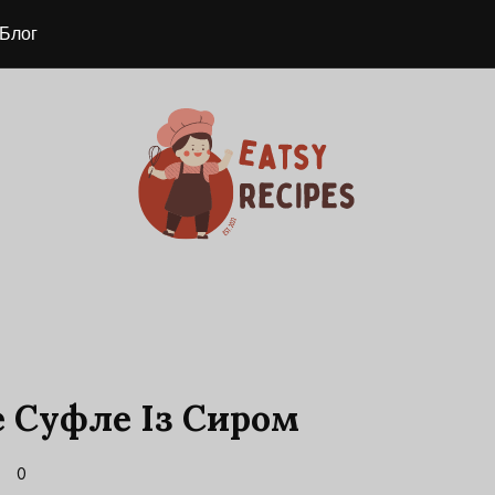
Блог
е Суфле Із Сиром
0