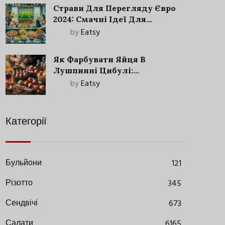
Страви Для Перегляду Євро
2024: Смачні Ідеї Для
Футбольного Свята
by
Eatsy
Як Фарбувати Яйця В
Лушпинні Цибулі:
Старовинний Метод З
by
Eatsy
Сучасними Нюансами
Категорії
Бульйони
121
Різотто
345
Сендвічі
673
Салати
6165