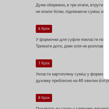
Дуже обережно, в три етапи, втрутити 
не опали білки, піднімаючи суміш зни
6 Крок
У формочки для суфле покласти по шмат
Тримати доти, доки олія не розплавить
7 Крок
Укласти картопляну суміш у формочки і
духовку приблизно на 40 хвилин (готув
8 Крок
Подавати до столу у гарячому вигляді