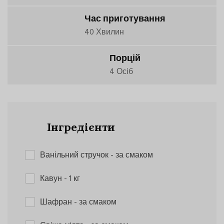
Час приготування
40 Хвилин
Порцій
4 Осіб
Інгредієнти
Ванільний стручок
- за смаком
Кавун
- 1 кг
Шафран
- за смаком