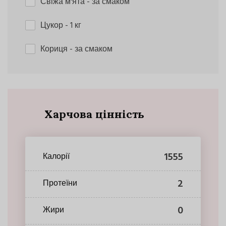
Свіжа м'ята
- за смаком
Цукор
- 1 кг
Кориця
- за смаком
Харчова цінність
1555
Калорії
2
Протеїни
0
Жири