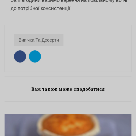
За півгодини варимо варення на повільному вогні
до потрібної консистенції.
Випічка Та Десерти
Вам також може сподобатися