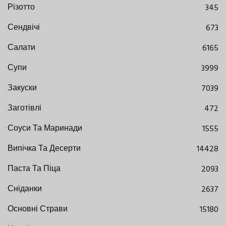
Різотто
345
Сендвічі
673
Салати
6165
Супи
3999
Закуски
7039
Заготівлі
472
Соуси Та Маринади
1555
Випічка Та Десерти
14428
Паста Та Піца
2093
Сніданки
2637
Основні Страви
15180