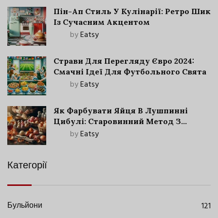
Пін-Ап Стиль У Кулінарії: Ретро Шик
Із Сучасним Акцентом
by
Eatsy
Страви Для Перегляду Євро 2024:
Смачні Ідеї Для Футбольного Свята
by
Eatsy
Як Фарбувати Яйця В Лушпинні
Цибулі: Старовинний Метод З
Сучасними Нюансами
by
Eatsy
Категорії
Бульйони
121