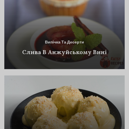
Випічка Та Десерти
Слива В Анжуйському Вині