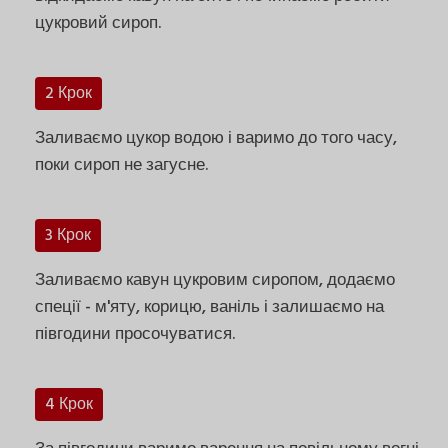
цукровий сироп.
2 Крок
Заливаємо цукор водою і варимо до того часу,
поки сироп не загусне.
3 Крок
Заливаємо кавун цукровим сиропом, додаємо
спеції - м'яту, корицю, ваніль і залишаємо на
півгодини просочуватися.
4 Крок