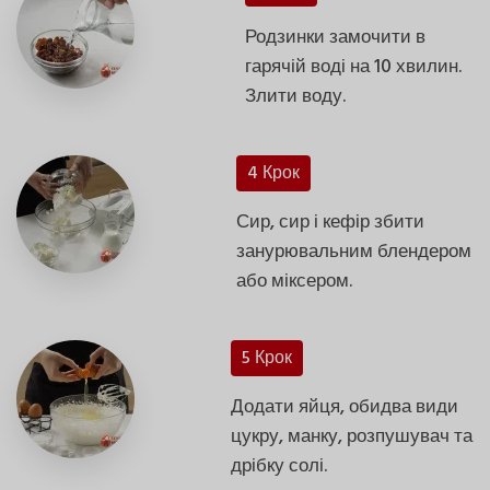
Родзинки замочити в
гарячій воді на 10 хвилин.
Злити воду.
4 Крок
Сир, сир і кефір збити
занурювальним блендером
або міксером.
5 Крок
Додати яйця, обидва види
цукру, манку, розпушувач та
дрібку солі.