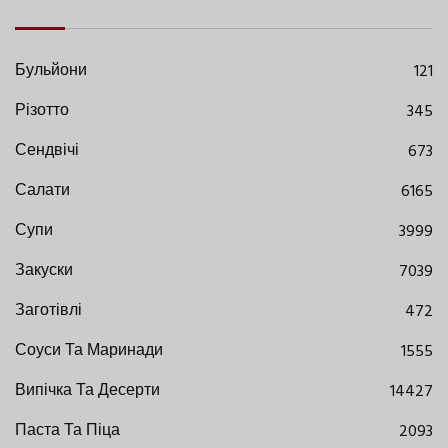
Бульйони
121
Різотто
345
Сендвічі
673
Салати
6165
Супи
3999
Закуски
7039
Заготівлі
472
Соуси Та Маринади
1555
Випічка Та Десерти
14427
Паста Та Піца
2093