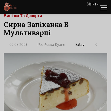
Увійти
Випічка Та Десерти
Сирна Запіканка В
Мультиварці
02.05.2023
Російська Кухня
Eatsy
0