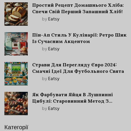
Простий Рецепт Домашнього Хліба:
Спечи Свій Перший Запашний Хліб!
by
Eatsy
Пін-Ап Стиль У Кулінарії: Ретро Шик
Із Сучасним Акцентом
by
Eatsy
Страви Для Перегляду Євро 2024:
Смачні Ідеї Для Футбольного Свята
by
Eatsy
Як Фарбувати Яйця В Лушпинні
Цибулі: Старовинний Метод З
Сучасними Нюансами
by
Eatsy
Категорії