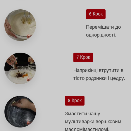
6 Крок
Перемішати до
однорідності.
7 Крок
Наприкінці втрутити в
тісто родзинки і цедру.
8 Крок
Змастити чашу
мультиварки вершковим
маслом|мастилом|.