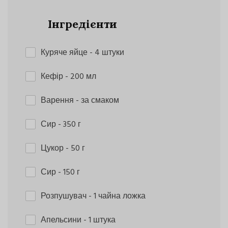
Інгредієнти
Куряче яйце
- 4 штуки
Кефір
- 200 мл
Варення
- за смаком
Сир
- 350 г
Цукор
- 50 г
Сир
- 150 г
Розпушувач
- 1 чайна ложка
Апельсини
- 1 штука