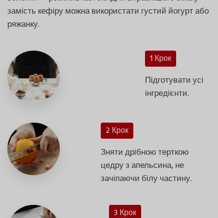
замість кефіру можна використати густий йогурт або
ряжанку.
1 Крок
Підготувати усі
інгредієнти.
2 Крок
Зняти дрібною терткою
цедру з апельсина, не
зачіпаючи білу частину.
3 Крок