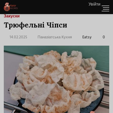
Увійти
Закуски
Трюфельні Чіпси
14.02.2025
Паназіатська Кухня
Eatsy
0