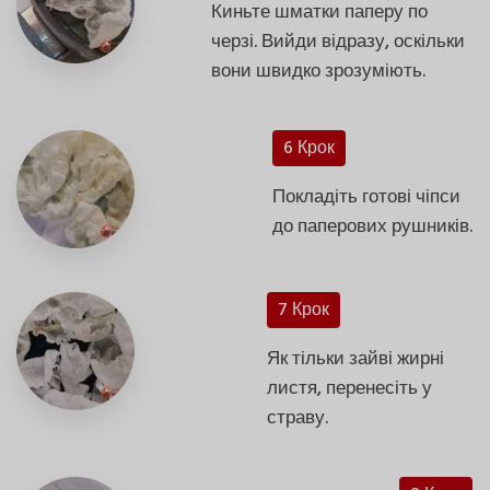
Киньте шматки паперу по
черзі. Вийди відразу, оскільки
вони швидко зрозуміють.
6 Крок
Покладіть готові чіпси
до паперових рушників.
7 Крок
Як тільки зайві жирні
листя, перенесіть у
страву.