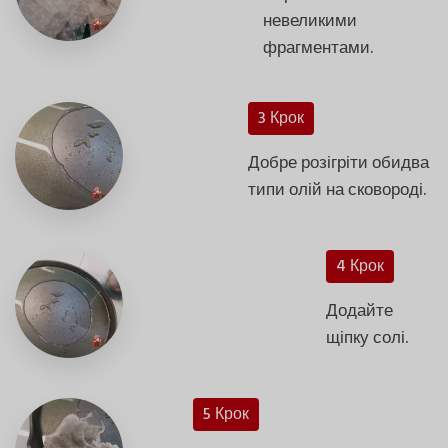
невеликими
фрагментами.
3 Крок
Добре розігріти обидва
типи олій на сковороді.
4 Крок
Додайте
щіпку солі.
5 Крок