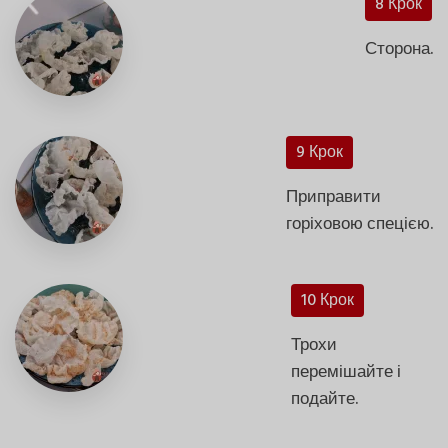
8 Крок
Сторона.
9 Крок
Приправити
горіховою спецією.
10 Крок
Трохи
перемішайте і
подайте.