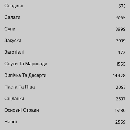
Сендвічі
673
Салати
6165
Супи
3999
Закуски
7039
Заготівлі
472
Соуси Та Маринади
1555
Випічка Та Десерти
14428
Паста Та Піца
2093
Сніданки
2637
Основні Страви
15180
Напої
2559