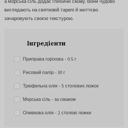
а морська сіль додає глибини смаку. Вони чудово
виглядають на святковій тарелі й миттєво
зачаровують своєю текстурою.
Інгредієнти
Приправа горіхова
- 0.5 г
Рисовий папір
- 30 г
Трюфельна олія
- 5 столових ложок
Морська сіль
- за смаком
Оливкова олія
- 2 столові ложки