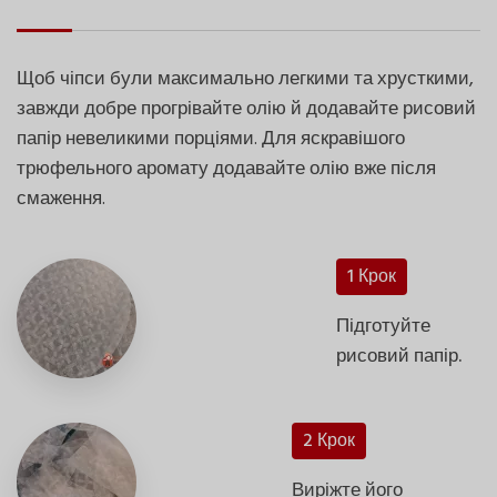
Щоб чіпси були максимально легкими та хрусткими,
завжди добре прогрівайте олію й додавайте рисовий
папір невеликими порціями. Для яскравішого
трюфельного аромату додавайте олію вже після
смаження.
1 Крок
Підготуйте
рисовий папір.
2 Крок
Виріжте його