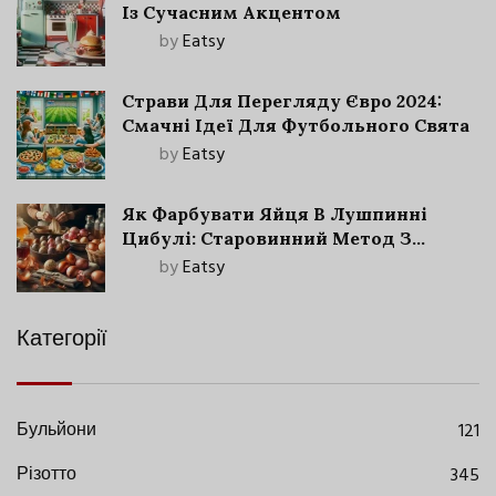
Із Сучасним Акцентом
by
Eatsy
Страви Для Перегляду Євро 2024:
Смачні Ідеї Для Футбольного Свята
by
Eatsy
Як Фарбувати Яйця В Лушпинні
Цибулі: Старовинний Метод З
Сучасними Нюансами
by
Eatsy
Категорії
Бульйони
121
Різотто
345