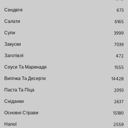
Сендвічі
673
Салати
6165
Супи
3999
Закуски
7039
Заготівлі
472
Соуси Та Маринади
1555
Випічка Та Десерти
14428
Паста Та Піца
2093
Сніданки
2637
Основні Страви
15180
Напої
2559