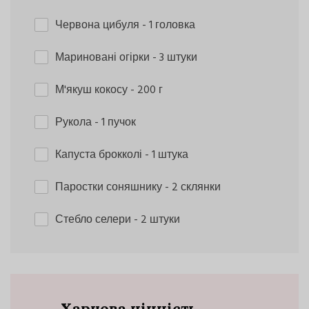
Червона цибуля
- 1 головка
Мариновані огірки
- 3 штуки
М'якуш кокосу
- 200 г
Рукола
- 1 пучок
Капуста брокколі
- 1 штука
Паростки соняшнику
- 2 склянки
Стебло селери
- 2 штуки
Харчова цінність