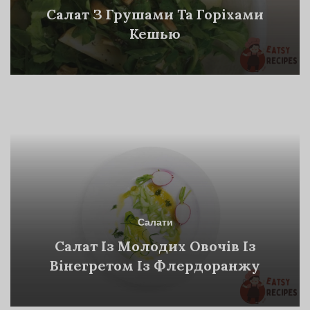
Салат З Грушами Та Горіхами
Кешью
Салати
Салат Із Молодих Овочів Із
Вінегретом Із Флердоранжу