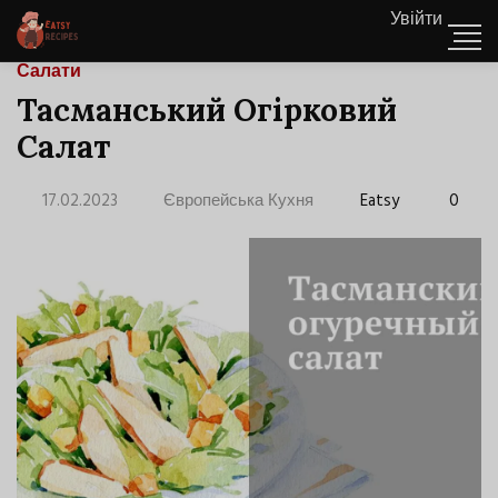
Увійти
Салати
Тасманський Огірковий
Салат
17.02.2023
Європейська Кухня
Eatsy
0