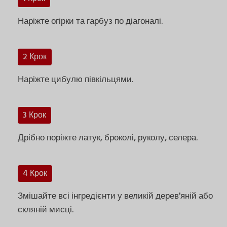
Наріжте огірки та гарбуз по діагоналі.
2 Крок
Наріжте цибулю півкільцями.
3 Крок
Дрібно поріжте латук, броколі, руколу, селера.
4 Крок
Змішайте всі інгредієнти у великій дерев'яній або
скляній мисці.