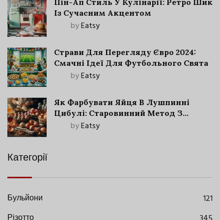
Пін-Ап Стиль У Кулінарії: Ретро Шик
Із Сучасним Акцентом
by
Eatsy
Страви Для Перегляду Євро 2024:
Смачні Ідеї Для Футбольного Свята
by
Eatsy
Як Фарбувати Яйця В Лушпинні
Цибулі: Старовинний Метод З
Сучасними Нюансами
by
Eatsy
Категорії
Бульйони
121
Різотто
345