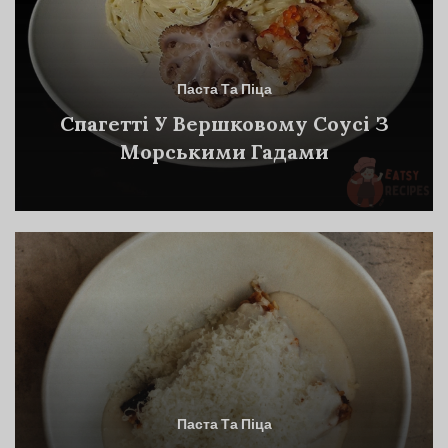
Паста Та Піца
Спагетті У Вершковому Соусі З
Морськими Гадами
Паста Та Піца