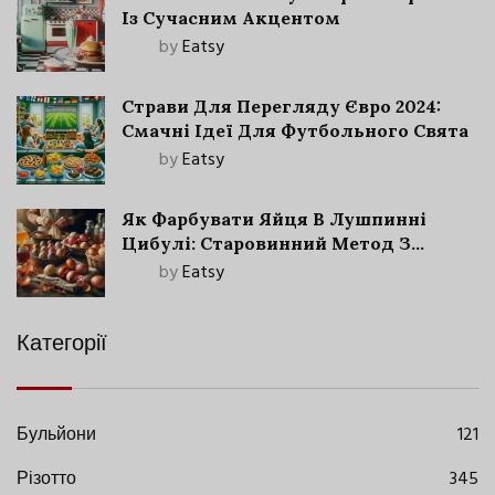
Із Сучасним Акцентом
by
Eatsy
Страви Для Перегляду Євро 2024:
Смачні Ідеї Для Футбольного Свята
by
Eatsy
Як Фарбувати Яйця В Лушпинні
Цибулі: Старовинний Метод З
Сучасними Нюансами
by
Eatsy
Категорії
Бульйони
121
Різотто
345