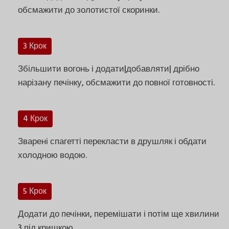
обсмажити до золотистої скоринки.
3 Крок
Збільшити вогонь і додати|добавляти| дрібно
нарізану печінку, обсмажити до повної готовності.
4 Крок
Зварені спагетті перекласти в друшляк і обдати
холодною водою.
5 Крок
Додати до печінки, перемішати і потім ще хвилини
3 під кришкою.