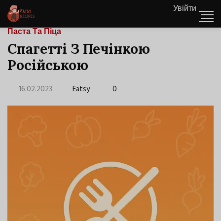
Увійти
Паста Та Піца
Спагетті З Печінкою
Російською
16.02.2023
Eatsy
0