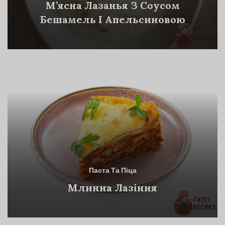
М’ясна Лазанья З Соусом
Бешамель І Апельсиновою
Цедрою
Паста Та Піца
Млинна Лазіння