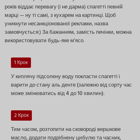
років віддає перевагу (і не дарма) спагетті певній
марці — ну ті самі, з кухарем на картинці. Щоб
уникнути несанкціонованої реклами, назва
замовчується:) За бажанням, замість печінки, можна
використовувати будь-яке м'ясо.
1 Крок
У киплячу підсолену воду покласти спагетті і
варити до стану аль денте (залежно від сорту час
може змінюватись від 4 до 10 хвилин).
2 Крок
Тим часом, розтопити на сковороді вершкове
масло, додати подрібнену цибулю та часник,