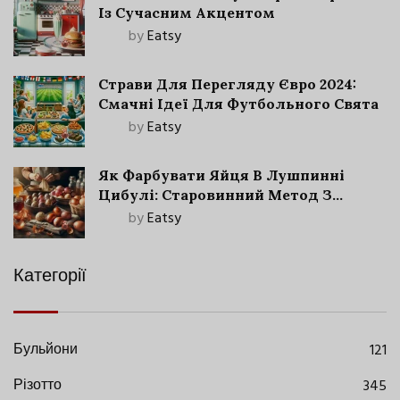
Із Сучасним Акцентом
by
Eatsy
Страви Для Перегляду Євро 2024:
Смачні Ідеї Для Футбольного Свята
by
Eatsy
Як Фарбувати Яйця В Лушпинні
Цибулі: Старовинний Метод З
Сучасними Нюансами
by
Eatsy
Категорії
Бульйони
121
Різотто
345