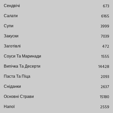
Сендвічі
673
Салати
6165
Супи
3999
Закуски
7039
Заготівлі
472
Соуси Та Маринади
1555
Випічка Та Десерти
14428
Паста Та Піца
2093
Сніданки
2637
Основні Страви
15180
Напої
2559