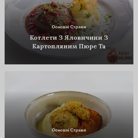
Основні Страви
Котлети З Яловичини З
Картопляним Пюре Та
Журавлинним Соусом
Основні Страви