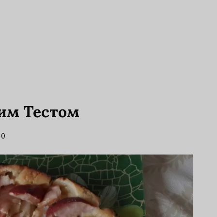
им Тестом
0