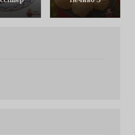
фкухен»
Яблучним
Кремом