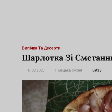
Випічка Та Десерти
Шарлотка Зі Сметанн
17.02.2023
Німецька Кухня
Eatsy