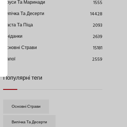
Соуси Та Маринади
1555
Випічка Та Десерти
14428
Паста Та Піца
2093
Сніданки
2639
Основні Страви
15181
Напої
2559
Популярні теги
Основні Страви
Випічка Та Десерти