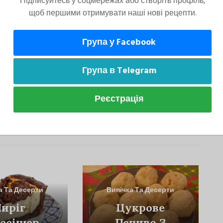
Підписуйтесь у соцмережах або створіть профіль,
а змащену олією форму, залити тестом,
щоб першими отримувати наші нові рецепти.
Група у Facebook
Група в Telegram
Реєстрація
може сподобатися
а Та Десерти
Випічка Та Десерти
иріг
Цукрове
ссішер
Печиво З