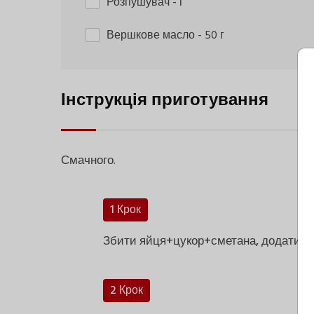
Розпушувач
- г
Вершкове масло
- 50 г
Інструкція приготування
Смачного.
1 Крок
Збити яйця+цукор+сметана, додати бо
2 Крок