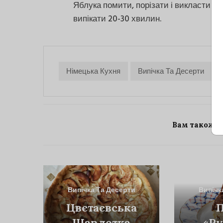
Яблука помити, порізати і викласти н
випікати 20-30 хвилин.
Німецька Кухня
Випічка Та Десерти
Вам також 
Випічка Та Десерти
Випічк
Цвєтаєвська
П
Шарлотка
«Ру