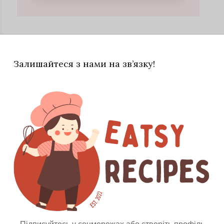
Залишайтеся з нами на зв’язку!
рошно, що просіює, і розпушувач.