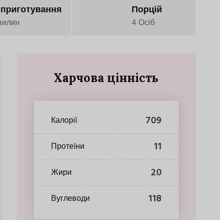
 приготування
Порцій
вилин
4 Осіб
Харчова цінність
709
Калорії
11
Протеїни
20
Жири
118
Вуглеводи