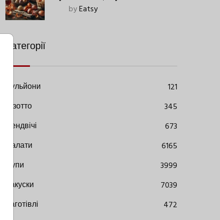
Старовинний Метод З
by
Eatsy
Сучасними Нюансами
Категорії
Бульйони
121
Різотто
345
Сендвічі
673
Салати
6165
Супи
3999
Закуски
7039
Заготівлі
472