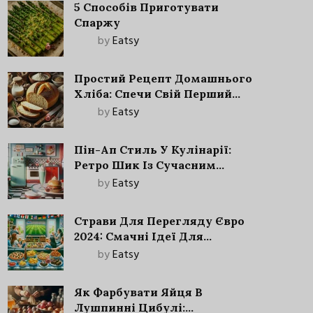
5 Способів Приготувати
Спаржу
by
Eatsy
Простий Рецепт Домашнього
Хліба: Спечи Свій Перший
Запашний Хліб!
by
Eatsy
Пін-Ап Стиль У Кулінарії:
Ретро Шик Із Сучасним
Акцентом
by
Eatsy
Страви Для Перегляду Євро
2024: Смачні Ідеї Для
Футбольного Свята
by
Eatsy
Як Фарбувати Яйця В
Лушпинні Цибулі: