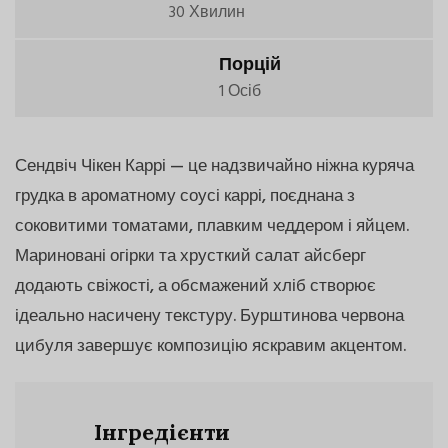
30 Хвилин
Порцій
1 Осіб
Сендвіч Чікен Каррі — це надзвичайно ніжна куряча
грудка в ароматному соусі каррі, поєднана з
соковитими томатами, плавким чеддером і яйцем.
Мариновані огірки та хрусткий салат айсберг
додають свіжості, а обсмажений хліб створює
ідеально насичену текстуру. Бурштинова червона
цибуля завершує композицію яскравим акцентом.
Інгредієнти