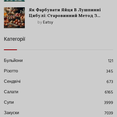
Як Фарбувати Яйця В Лушпинні
Цибулі: Старовинний Метод З
Сучасними Нюансами
by
Eatsy
Категорії
Бульйони
121
Різотто
345
Сендвічі
673
Салати
6165
Супи
3999
Закуски
7039