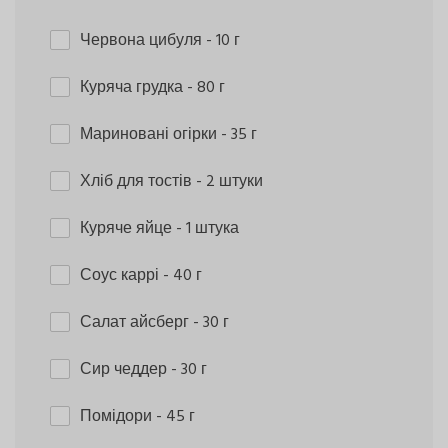
Червона цибуля
- 10 г
Куряча грудка
- 80 г
Мариновані огірки
- 35 г
Хліб для тостів
- 2 штуки
Куряче яйце
- 1 штука
Соус каррі
- 40 г
Салат айсберг
- 30 г
Сир чеддер
- 30 г
Помідори
- 45 г