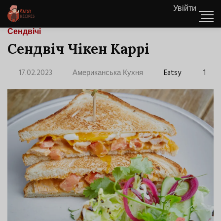
Увійти
Сендвічі
Сендвіч Чікен Каррі
17.02.2023
Американська Кухня
Eatsy
1