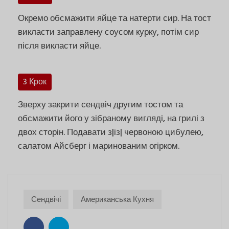
Окремо обсмажити яйце та натерти сир. На тост
викласти заправлену соусом курку, потім сир
після викласти яйце.
3 Крок
Зверху закрити сендвіч другим тостом та
обсмажити його у зібраному вигляді, на грилі з
двох сторін. Подавати з|із| червоною цибулею,
салатом Айсберг і маринованим огірком.
Сендвічі
Американська Кухня