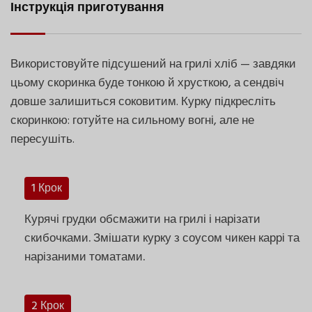
Інструкція приготування
Використовуйте підсушений на грилі хліб — завдяки
цьому скоринка буде тонкою й хрусткою, а сендвіч
довше залишиться соковитим. Курку підкресліть
скоринкою: готуйте на сильному вогні, але не
пересушіть.
1 Крок
Курячі грудки обсмажити на грилі і нарізати
скибочками. Змішати курку з соусом чикен каррі та
нарізаними томатами.
2 Крок