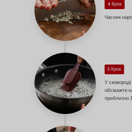
4 Крок
Часник нарі
5 Крок
У сковороді
обсмажте на
приблизно 3