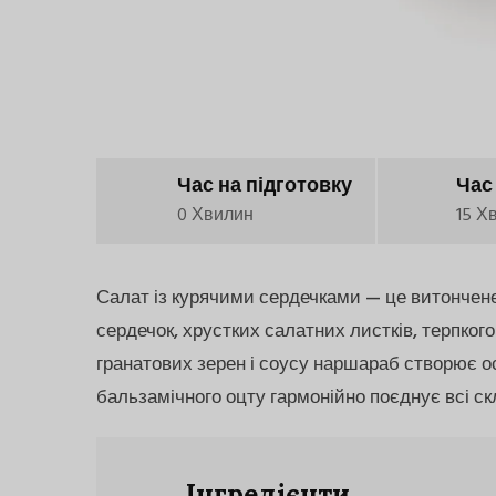
Час на підготовку
Час
0 Хвилин
15 Х
Салат із курячими сердечками — це витончен
сердечок, хрустких салатних листків, терпкого 
гранатових зерен і соусу наршараб створює о
бальзамічного оцту гармонійно поєднує всі с
Інгредієнти