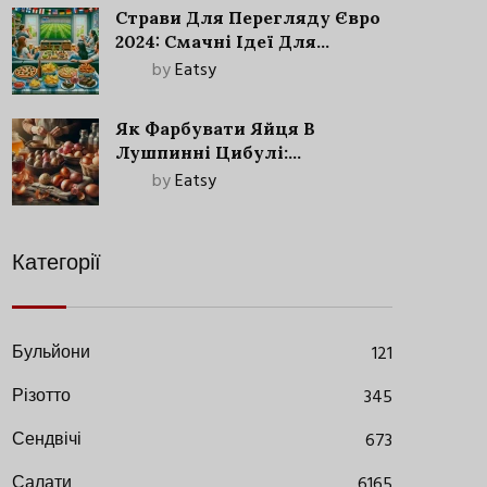
Страви Для Перегляду Євро
2024: Смачні Ідеї Для
Футбольного Свята
by
Eatsy
Як Фарбувати Яйця В
Лушпинні Цибулі:
Старовинний Метод З
by
Eatsy
Сучасними Нюансами
Категорії
Бульйони
121
Різотто
345
Сендвічі
673
Салати
6165