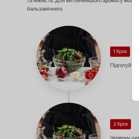
та ніжність. Для витонченішого аромату можн
бальзамічного.
1 Крок
Підготуйте в
2 Крок
Червону ци