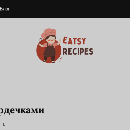
Блог
ердечками
0