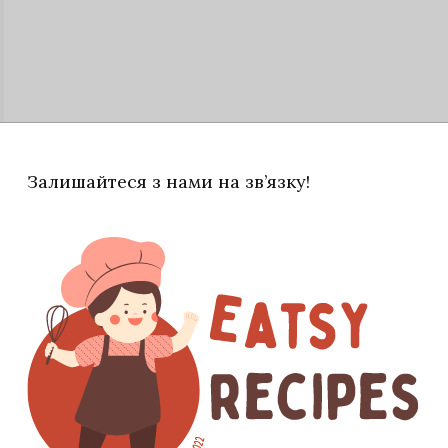
Залишайтеся з нами на зв’язку!
довше, ніж потрібно: це зберігає їхню соковитість