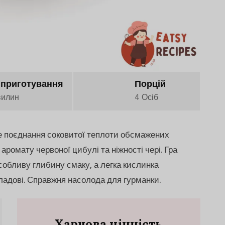
 приготування
Порцій
вилин
4 Осіб
е поєднання соковитої теплоти обсмажених
аромату червоної цибулі та ніжності чері. Гра
собливу глибину смаку, а легка кислинка
кладові. Справжня насолода для гурманки.
Харчова цінність