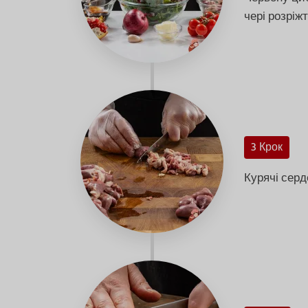
чері розріжт
3 Крок
Курячі серде