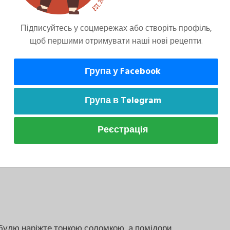
а використати малиновий оцет замість
Підписуйтесь у соцмережах або створіть профіль,
щоб першими отримувати наші нові рецепти.
Група у Facebook
Група в Telegram
сі інгредієнти.
Реєстрація
булю наріжте тонкою соломкою, а помідори