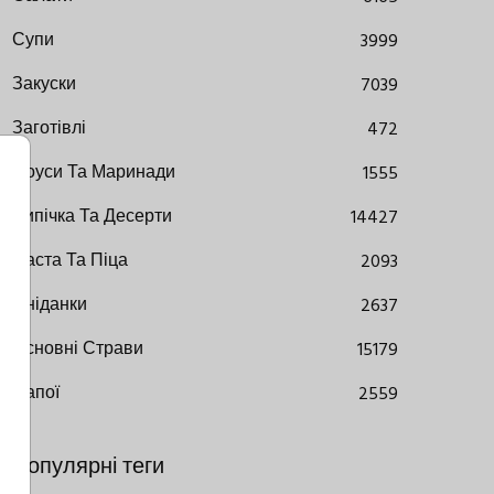
Супи
3999
Закуски
7039
Заготівлі
472
Соуси Та Маринади
1555
Випічка Та Десерти
14427
Паста Та Піца
2093
Сніданки
2637
Основні Страви
15179
Напої
2559
Популярні теги