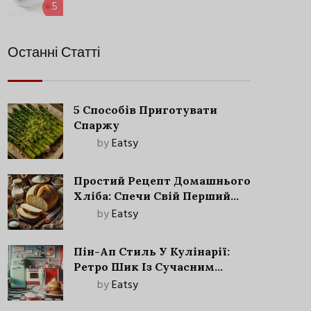
5
Останні Статті
5 Способів Приготувати
Спаржу
by
Eatsy
Простий Рецепт Домашнього
Хліба: Спечи Свій Перший
Запашний Хліб!
by
Eatsy
Пін-Ап Стиль У Кулінарії:
Ретро Шик Із Сучасним
Акцентом
by
Eatsy