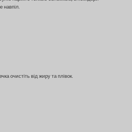
е навпіл.
чка очистіть від жиру та плівок.