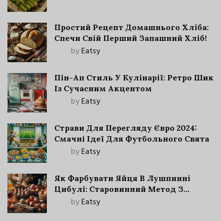
Простий Рецепт Домашнього Хліба:
Спечи Свій Перший Запашний Хліб!
by
Eatsy
Пін-Ап Стиль У Кулінарії: Ретро Шик
Із Сучасним Акцентом
by
Eatsy
Страви Для Перегляду Євро 2024:
Смачні Ідеї Для Футбольного Свята
by
Eatsy
Як Фарбувати Яйця В Лушпинні
Цибулі: Старовинний Метод З
Сучасними Нюансами
by
Eatsy