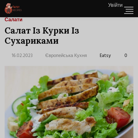
Увійти
Салати
Салат Із Курки Із
Сухариками
16.02.2023
Європейська Кухня
Eatsy
0