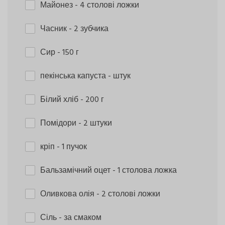
Майонез
- 4 столові ложки
Часник
- 2 зубчика
Сир
- 150 г
пекінська капуста
- штук
Білий хліб
- 200 г
Помідори
- 2 штуки
кріп
- 1 пучок
Бальзамічний оцет
- 1 столова ложка
Оливкова олія
- 2 столові ложки
Сіль
- за смаком