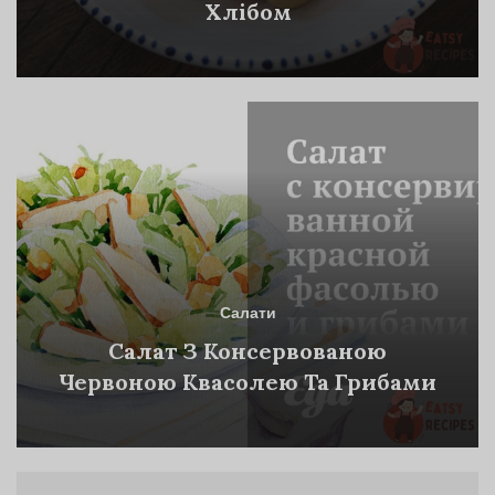
Хлібом
Салати
Салат З Консервованою
Червоною Квасолею Та Грибами