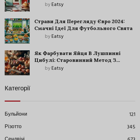
by
Eatsy
Страви Для Перегляду Євро 2024:
Смачні Ідеї Для Футбольного Свята
by
Eatsy
Як Фарбувати Яйця В Лушпинні
Цибулі: Старовинний Метод З
Сучасними Нюансами
by
Eatsy
Категорії
Бульйони
121
Різотто
345
Сендвічі
673