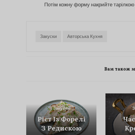
Потім кожну форму накрийте тарілкою 
Закуски
Авторська Кухня
Вам також 
Закуски
З
Рієт Із Форелі
Час
З Редискою
Кр