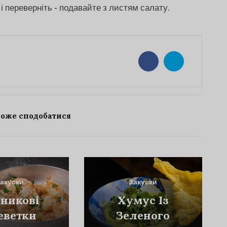
і переверніть - подавайте з листям салату.
може сподобатися
акуски
Закуски
никові
Хумус Із
еветки
Зеленого