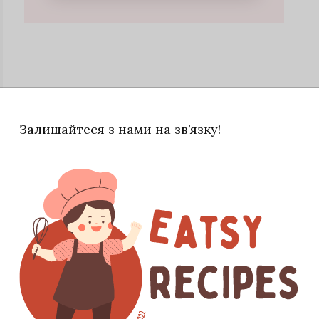
Залишайтеся з нами на зв’язку!
ь будь-які кістки і шкіру. Покладіть рибу в
м соком. Залишіть маринуватися, іноді
 3:00.