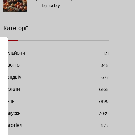
Старовинний Метод З
by
Eatsy
Сучасними Нюансами
Категорії
Бульйони
121
Різотто
345
Сендвічі
673
Салати
6165
Супи
3999
Закуски
7039
Заготівлі
472