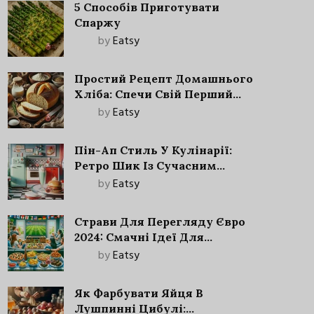
5 Способів Приготувати
Спаржу
by
Eatsy
Простий Рецепт Домашнього
Хліба: Спечи Свій Перший
Запашний Хліб!
by
Eatsy
Пін-Ап Стиль У Кулінарії:
Ретро Шик Із Сучасним
Акцентом
by
Eatsy
Страви Для Перегляду Євро
2024: Смачні Ідеї Для
Футбольного Свята
by
Eatsy
Як Фарбувати Яйця В
Лушпинні Цибулі: