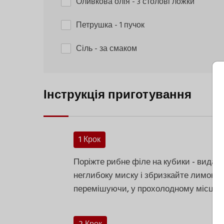
Оливкова олія
- 3 столові ложки
Петрушка
- 1 пучок
Сіль
- за смаком
Інструкція приготування
1 Крок
Поріжте рибне філе на кубики - видаліт
неглибоку миску і збризкайте лимонни
перемішуючи, у прохолодному місці на