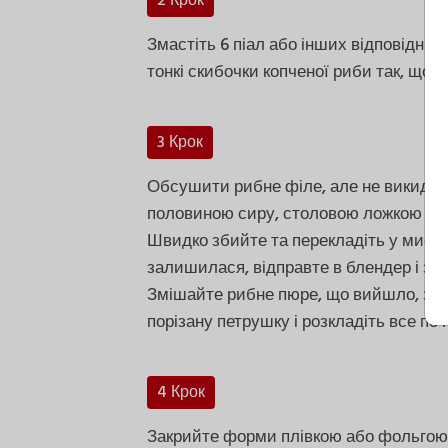
2 Крок
Змастіть 6 піал або інших відповідних
тонкі скибочки копченої риби так, щоб
3 Крок
Обсушити рибне філе, але не викидати
половиною сиру, столовою ложкою лим
Швидко збийте та перекладіть у миску. 
залишилася, відправте в блендер і зм
Змішайте рибне пюре, що вийшло, з п
порізану петрушку і розкладіть все по 
4 Крок
Закрийте форми плівкою або фольгою т