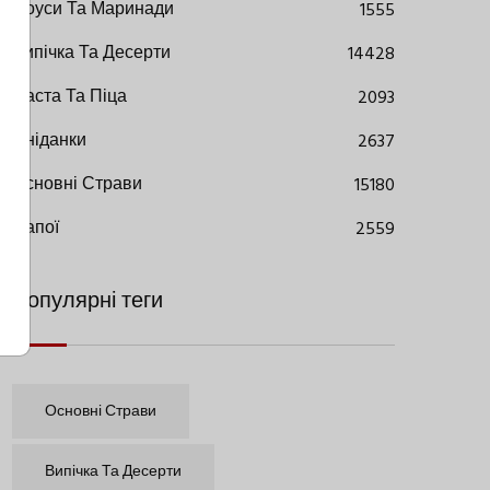
Соуси Та Маринади
1555
Випічка Та Десерти
14428
Паста Та Піца
2093
Сніданки
2637
Основні Страви
15180
Напої
2559
Популярні теги
Основні Страви
Випічка Та Десерти