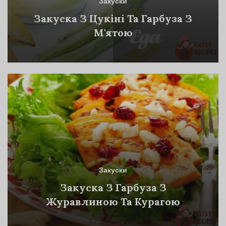
Закуски
Закуска З Цукіні Та Гарбуза З
М'ятою
Закуски
Закуска З Гарбуза З
Журавлиною Та Курагою