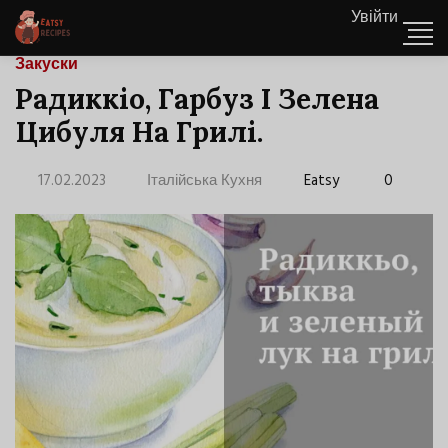
Увійти
Закуски
Радиккіо, Гарбуз І Зелена
Цибуля На Грилі.
17.02.2023
Італійська Кухня
Eatsy
0