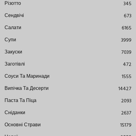
Різотто
345
Сендвічі
673
Салати
6165
Супи
3999
Закуски
7039
Заготівлі
472
Соуси Та Маринади
1555
Випічка Та Десерти
14427
Паста Та Піца
2093
Сніданки
2637
Основні Страви
15179