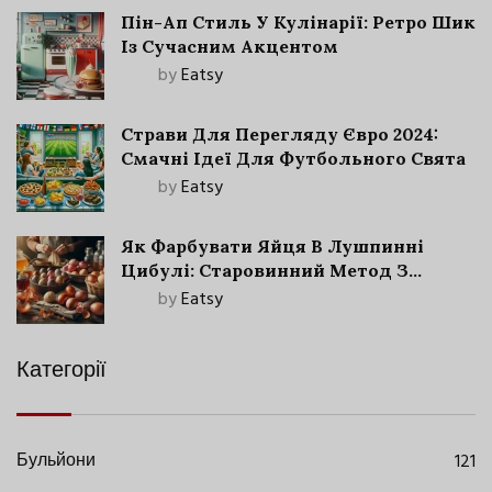
Пін-Ап Стиль У Кулінарії: Ретро Шик
Із Сучасним Акцентом
by
Eatsy
Страви Для Перегляду Євро 2024:
Смачні Ідеї Для Футбольного Свята
by
Eatsy
Як Фарбувати Яйця В Лушпинні
Цибулі: Старовинний Метод З
Сучасними Нюансами
by
Eatsy
Категорії
Бульйони
121