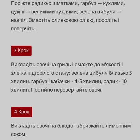
Поріжте радикьо шматками, гарбуз — кухлями,
цукіні — великими кухлями, зелена цибуля —
навпіл. Змастіть оливковою олією, посоліть і
поперчіть.
3 Крок
Викладіть овочі на гриль і смажте до м'якості і
злегка підгорілого стану: зелена цибуля близько 3
хвилин, гарбуз і кабачки - 4-5 хвилин, радик - 10
хвилин. Постійно перевертайте овочі.
4 Крок
Викладіть овочі на блюдо і збризкайте лимонним
соком.