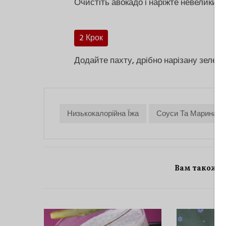
Очистіть авокадо і наріжте невеликим
2 Крок
Додайте пахту, дрібно нарізану зелень,
Низькокалорійна Їжа
Соуси Та Маринади
Вам також 