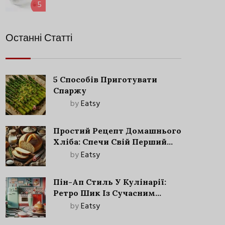
5
Останні Статті
5 Способів Приготувати
Спаржу
by
Eatsy
Простий Рецепт Домашнього
Хліба: Спечи Свій Перший
Запашний Хліб!
by
Eatsy
Пін-Ап Стиль У Кулінарії:
Ретро Шик Із Сучасним
Акцентом
by
Eatsy