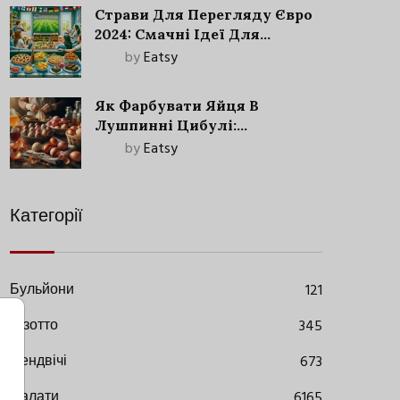
Страви Для Перегляду Євро
2024: Смачні Ідеї Для
Футбольного Свята
by
Eatsy
Як Фарбувати Яйця В
Лушпинні Цибулі:
Старовинний Метод З
by
Eatsy
Сучасними Нюансами
Категорії
Бульйони
121
Різотто
345
Сендвічі
673
Салати
6165