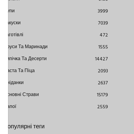
Супи
3999
Закуски
7039
Заготівлі
472
Соуси Та Маринади
1555
Випічка Та Десерти
14427
Паста Та Піца
2093
Сніданки
2637
Основні Страви
15179
Напої
2559
Популярні теги