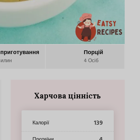
 приготування
Порцій
вилин
4 Осіб
Харчова цінність
139
Калорії
4
Протеїни