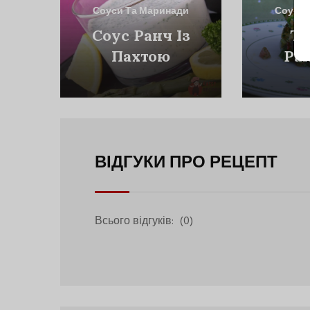
Соуси Та Маринади
Соуси 
Соус Ранч Із
Та
Пахтою
Ра
Ший
Ав
ВІДГУКИ ПРО РЕЦЕПТ
Всього відгуків:
(0)