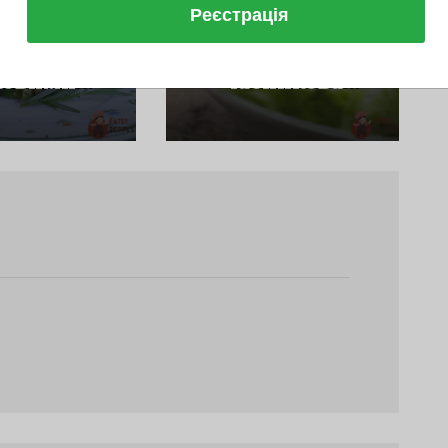
Реєстрація
Та Маринади
Соуси Та Маринади
ртар З
Сирно-
ковими
Часникова
ками Та
Салатна
окадо
Заправка