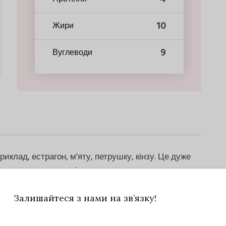
10
Жири
9
Вуглеводи
иклад, естрагон, м'яту, петрушку, кінзу. Це дуже
ких весняних салатів.
Залишайтеся з нами на зв’язку!