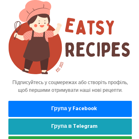
и шматочками. Перекладіть у блендер.
 оцет та сіль. Збийте до однорідної маси.
Підписуйтесь у соцмережах або створіть профіль,
щоб першими отримувати наші нові рецепти.
може сподобатися
Група у Facebook
Група в Telegram