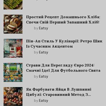
Простий Рецепт Домашнього Хліба:
Спечи Свій Перший Запашний Хліб!
by
Eatsy
Пін-Ап Стиль У Кулінарії: Ретро Шик
Із Сучасним Акцентом
by
Eatsy
Страви Для Перегляду Євро 2024:
Смачні Ідеї Для Футбольного Свята
by
Eatsy
Як Фарбувати Яйця В Лушпинні
Цибулі: Старовинний Метод З
Сучасними Нюансами
by
Eatsy