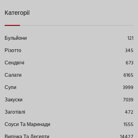
Категорії
Бульйони
121
Різотто
345
Сендвічі
673
Салати
6165
Супи
3999
Закуски
7039
Заготівлі
472
Соуси Та Маринади
1555
Випічка Та Десерти
14427