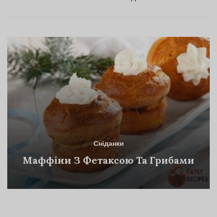
Сніданки
Маффіни З Фетаксою Та Грибами