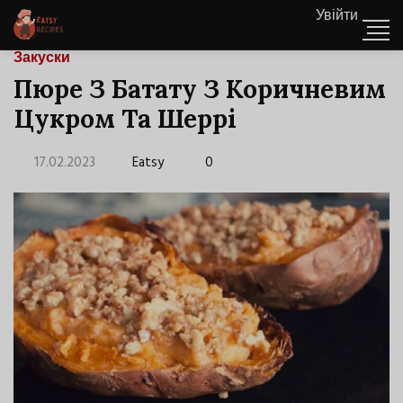
Увійти
Закуски
Пюре З Батату З Коричневим
Цукром Та Шеррі
17.02.2023
Eatsy
0