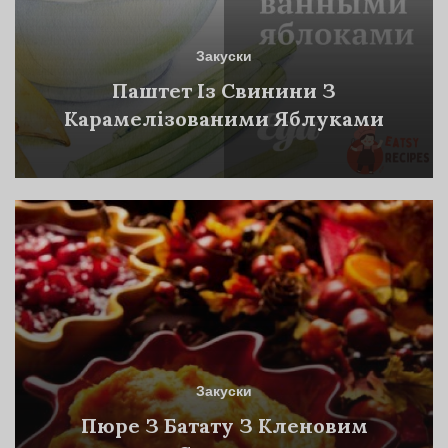
Закуски
Паштет Із Свинини З
Карамелізованими Яблуками
Закуски
Пюре З Батату З Кленовим