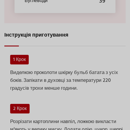
39
Вуглеводи
Інструкція приготування
1 Крок
Виделкою проколоти шкірку бульб батата з усіх
боків. Запікати в духовці за температури 220
градусів трохи менше години.
2 Крок
Розрізати картоплини навпіл, ложкою викласти
м'якоть у велику миску. Додати олію, цукор, шеррі