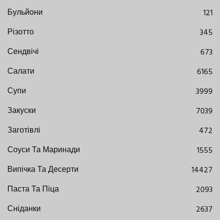
Бульйони
121
Різотто
345
Сендвічі
673
Салати
6165
Супи
3999
Закуски
7039
Заготівлі
472
Соуси Та Маринади
1555
Випічка Та Десерти
14427
Паста Та Піца
2093
Сніданки
2637