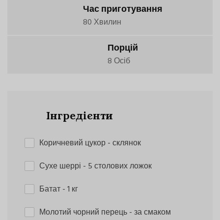
Час приготування
80 Хвилин
Порцій
8 Осіб
Інгредієнти
Коричневий цукор
- склянок
Сухе шеррі
- 5 столових ложок
Батат
- 1 кг
Молотий чорний перець
- за смаком