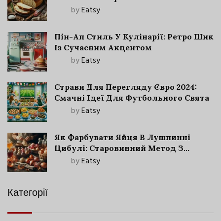
by
Eatsy
Пін-Ап Стиль У Кулінарії: Ретро Шик
Із Сучасним Акцентом
by
Eatsy
Страви Для Перегляду Євро 2024:
Смачні Ідеї Для Футбольного Свята
by
Eatsy
Як Фарбувати Яйця В Лушпинні
Цибулі: Старовинний Метод З
Сучасними Нюансами
by
Eatsy
Категорії