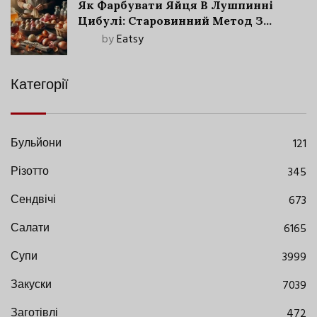
Як Фарбувати Яйця В Лушпинні
Цибулі: Старовинний Метод З
Сучасними Нюансами
by
Eatsy
Категорії
Бульйони
121
Різотто
345
Сендвічі
673
Салати
6165
Супи
3999
Закуски
7039
Заготівлі
472