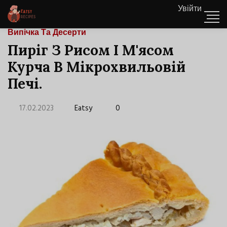
Увійти
Випічка Та Десерти
Пиріг З Рисом І М'ясом
Курча В Мікрохвильовій
Печі.
17.02.2023
Eatsy
0