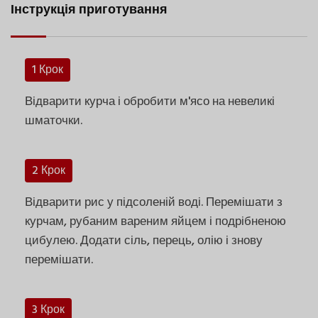
Інструкція приготування
1 Крок
Відварити курча і обробити м'ясо на невеликі
шматочки.
2 Крок
Відварити рис у підсоленій воді. Перемішати з
курчам, рубаним вареним яйцем і подрібненою
цибулею. Додати сіль, перець, олію і знову
перемішати.
3 Крок