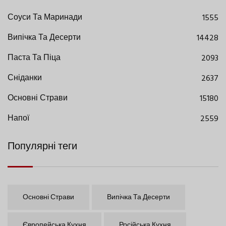
Соуси Та Маринади
1555
Випічка Та Десерти
14428
Паста Та Піца
2093
Сніданки
2637
Основні Страви
15180
Напої
2559
Популярні теги
Основні Страви
Випічка Та Десерти
Європейська Кухня
Російська Кухня