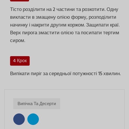
Тісто розділити на 2 частини та розкотити. Одну
викласти в змащену олією форму, розподілити
начинку і накрити другим коржом. Защипати краї.
Верх пирога змастити олією та посипати тертим
сиром.
4 Крок
Випікати пиріг за середньої потужності 15 хвилин.
Випічка Та Десерти