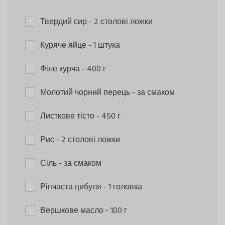
Твердий сир
- 2 столові ложки
Куряче яйце
- 1 штука
Філе курча
- 400 г
Молотий чорний перець
- за смаком
Листкове тісто
- 450 г
Рис
- 2 столові ложки
Сіль
- за смаком
Ріпчаста цибуля
- 1 головка
Вершкове масло
- 100 г