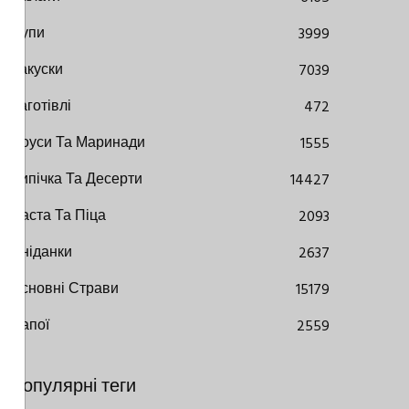
Супи
3999
Закуски
7039
Заготівлі
472
Соуси Та Маринади
1555
Випічка Та Десерти
14427
Паста Та Піца
2093
Сніданки
2637
Основні Страви
15179
Напої
2559
Популярні теги