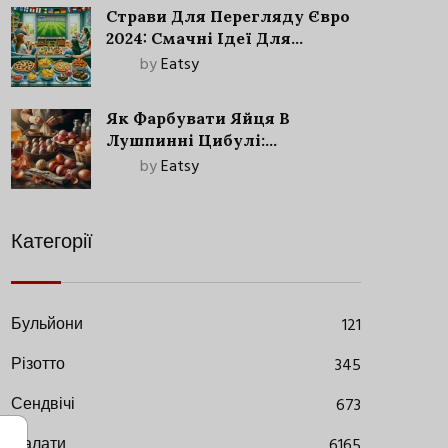
Страви Для Перегляду Євро
2024: Смачні Ідеї Для
Футбольного Свята
by
Eatsy
Як Фарбувати Яйця В
Лушпинні Цибулі:
Старовинний Метод З
by
Eatsy
Сучасними Нюансами
Категорії
Бульйони
121
Різотто
345
Сендвічі
673
Салати
6165