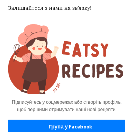
кими кубиками або пластинками.
Залишайтеся з нами на зв’язку!
тонкими кільцями.
 потім часточку лайма, потім помідор черрі
Підписуйтесь у соцмережах або створіть профіль,
щоб першими отримувати наші нові рецепти.
 Кухня
Група у Facebook