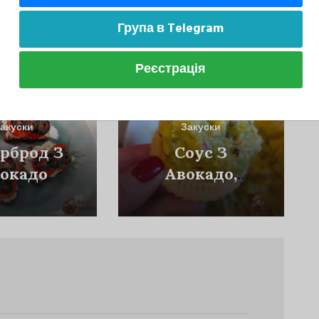
Група в Telegram
може сподобатися
Реєстрація
акуски
Закуски
рброд З
Соус З
окадо
Авокадо,
Помідора Та
Цибулі