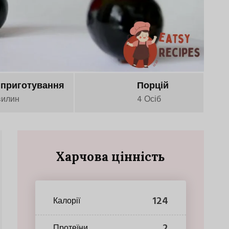
 приготування
Порцій
вилин
4 Осіб
Харчова цінність
124
Калорії
2
Протеїни