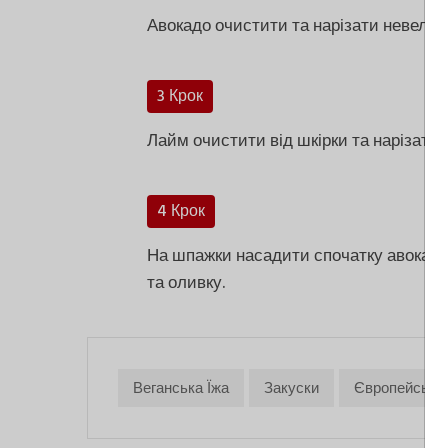
Авокадо очистити та нарізати невели
3 Крок
Лайм очистити від шкірки та нарізати 
4 Крок
На шпажки насадити спочатку авокадо,
та оливку.
Веганська Їжа
Закуски
Європейська