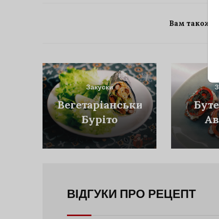
Вам також 
Закуски
З
Вегетаріанський
Буте
Буріто
Ав
ВІДГУКИ ПРО РЕЦЕПТ