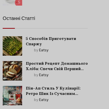
5
Останні Статті
5 Способів Приготувати
Спаржу
by
Eatsy
Простий Рецепт Домашнього
Хліба: Спечи Свій Перший
Запашний Хліб!
by
Eatsy
Пін-Ап Стиль У Кулінарії:
Ретро Шик Із Сучасним
Акцентом
by
Eatsy