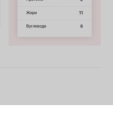
11
Жири
6
Вуглеводи