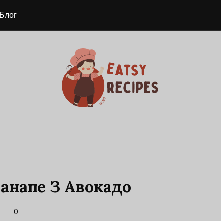
Блог
Канапе З Авокадо
0