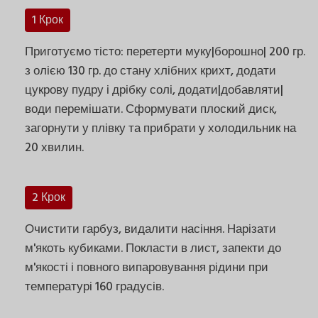
1 Крок
Приготуємо тісто: перетерти муку|борошно| 200 гр.
з олією 130 гр. до стану хлібних крихт, додати
цукрову пудру і дрібку солі, додати|добавляти|
води перемішати. Сформувати плоский диск,
загорнути у плівку та прибрати у холодильник на
20 хвилин.
2 Крок
Очистити гарбуз, видалити насіння. Нарізати
м'якоть кубиками. Покласти в лист, запекти до
м'якості і повного випаровування рідини при
температурі 160 градусів.