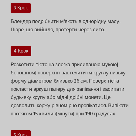
3 Крок
Блендер подрібнити м'якоть в однорідну масу.
Пюре, що вийшло, протерти через сито.
4 Крок
Розкотити тісто на злегка присипаною мукою|
борошном| поверхні і застелити їм круглу низьку
форму діаметром близько 26 см. Поверх тіста
покласти аркуш паперу для запікання і засипати
будь-яку крупу або мідні дрібні монети. Це
дозволить коржу рівномірно пропікатися. Випікати
протягом 15 хвилин|мінути| при 190 градусах.
5 Крок