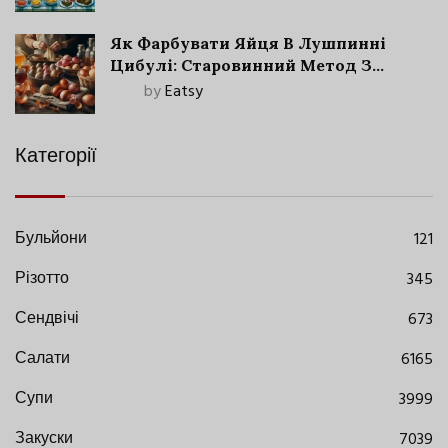
Як Фарбувати Яйця В Лушпинні
Цибулі: Старовинний Метод З
Сучасними Нюансами
by
Eatsy
Категорії
Бульйони
121
Різотто
345
Сендвічі
673
Салати
6165
Супи
3999
Закуски
7039