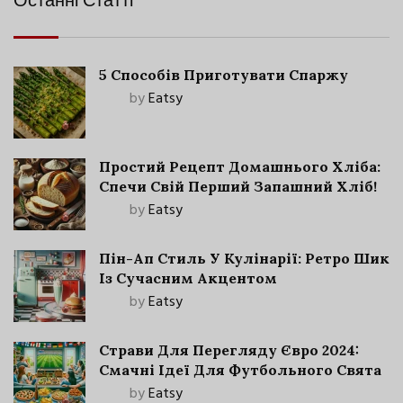
Останні Статті
5 Способів Приготувати Спаржу
by
Eatsy
Простий Рецепт Домашнього Хліба:
Спечи Свій Перший Запашний Хліб!
by
Eatsy
Пін-Ап Стиль У Кулінарії: Ретро Шик
Із Сучасним Акцентом
by
Eatsy
Страви Для Перегляду Євро 2024:
Смачні Ідеї Для Футбольного Свята
by
Eatsy