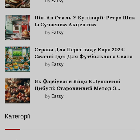
by
Eatsy
Пін-Ап Стиль У Кулінарії: Ретро Шик
Із Сучасним Акцентом
by
Eatsy
Страви Для Перегляду Євро 2024:
Смачні Ідеї Для Футбольного Свята
by
Eatsy
Як Фарбувати Яйця В Лушпинні
Цибулі: Старовинний Метод З
Сучасними Нюансами
by
Eatsy
Категорії