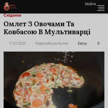
Увійти
Сніданки
Омлет З Овочами Та
Ковбасою В Мультиварці
17.02.2023
Європейська Кухня
Eatsy
0