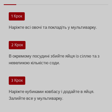
1 Крок
Наріжте всі овочі та покладіть у мультиварку.
2 Крок
В окремому посудині збийте яйця із сіллю та з
невеликою кількістю соди.
3 Крок
Наріжте кубиками ковбасу і додайте в яйця.
Залийте все у мультиварку.