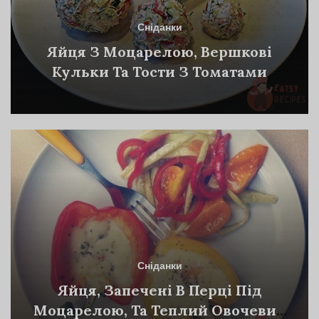
Сніданки
Яйця З Моцарелою, Вершкові
Кульки Та Тости З Томатами
Сніданки
Яйця, Запечені В Перці Під
Моцарелою, Та Теплий Овочевий