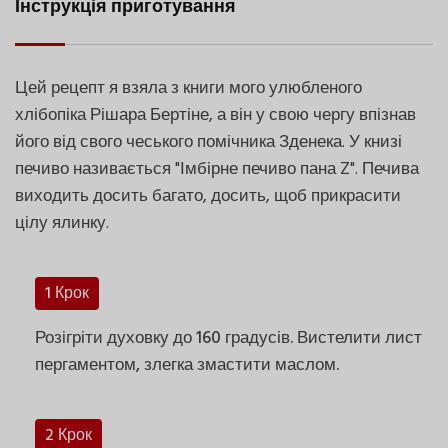
Інструкція приготування
Цей рецепт я взяла з книги мого улюбленого
хлібопіка Рішара Бертіне, а він у свою чергу впізнав
його від свого чеського помічника Зденека. У книзі
печиво називається "Імбірне печиво пана Z". Печива
виходить досить багато, досить, щоб прикрасити
цілу ялинку.
1 Крок
Розігріти духовку до 160 градусів. Вистелити лист
пергаментом, злегка змастити маслом.
2 Крок