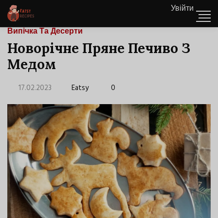
Увійти
Випічка Та Десерти
Новорічне Пряне Печиво З
Медом
17.02.2023
Eatsy
0