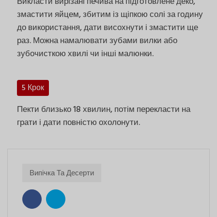
Викласти вирізані печива на підготовлене деко,
змастити яйцем, збитим із щіпкою солі за годину
до використання, дати висохнути і змастити ще
раз. Можна намалювати зубами вилки або
зубочисткою хвилі чи інші малюнки.
5 Крок
Пекти близько 18 хвилин, потім перекласти на
грати і дати повністю охолонути.
Випічка Та Десерти