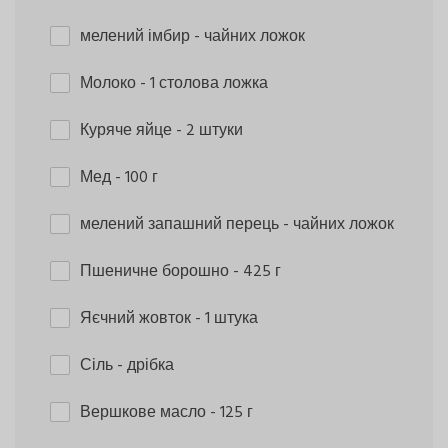
мелений імбир
- чайних ложок
Молоко
- 1 столова ложка
Куряче яйце
- 2 штуки
Мед
- 100 г
мелений запашний перець
- чайних ложок
Пшеничне борошно
- 425 г
Яєчний жовток
- 1 штука
Сіль
- дрібка
Вершкове масло
- 125 г