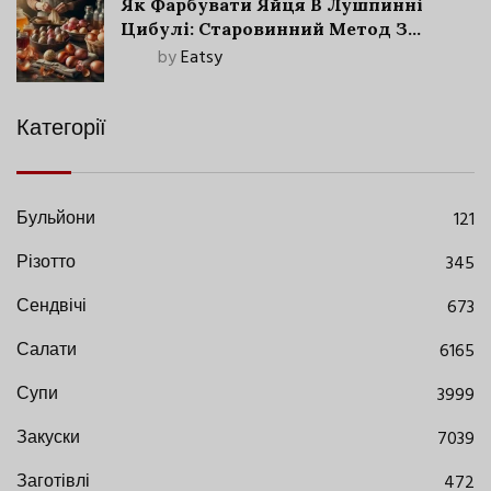
Як Фарбувати Яйця В Лушпинні
Цибулі: Старовинний Метод З
Сучасними Нюансами
by
Eatsy
Категорії
Бульйони
121
Різотто
345
Сендвічі
673
Салати
6165
Супи
3999
Закуски
7039
Заготівлі
472