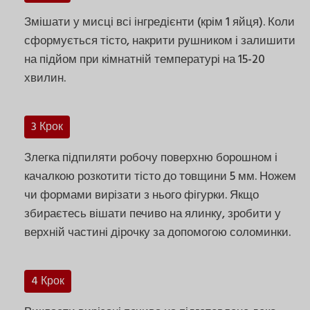
Змішати у мисці всі інгредієнти (крім 1 яйця). Коли
сформується тісто, накрити рушником і залишити
на підйом при кімнатній температурі на 15-20
хвилин.
3 Крок
Злегка підпиляти робочу поверхню борошном і
качалкою розкотити тісто до товщини 5 мм. Ножем
чи формами вирізати з нього фігурки. Якщо
збираєтесь вішати печиво на ялинку, зробити у
верхній частині дірочку за допомогою соломинки.
4 Крок