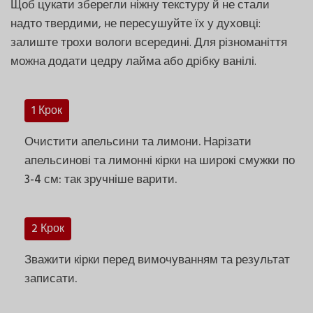
Щоб цукати зберегли ніжну текстуру й не стали
надто твердими, не пересушуйте їх у духовці:
залиште трохи вологи всередині. Для різноманіття
можна додати цедру лайма або дрібку ванілі.
1 Крок
Очистити апельсини та лимони. Нарізати
апельсинові та лимонні кірки на широкі смужки по
3-4 см: так зручніше варити.
2 Крок
Зважити кірки перед вимочуванням та результат
записати.