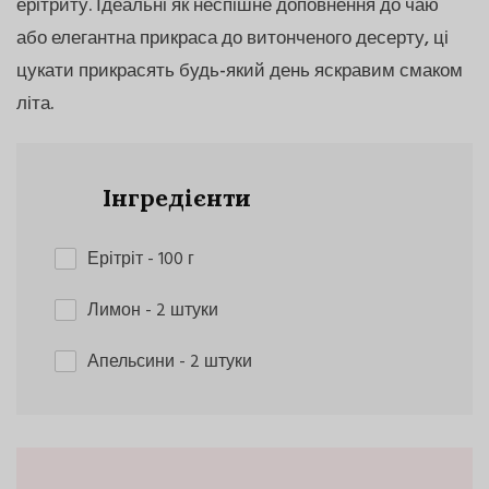
ерітриту. Ідеальні як неспішне доповнення до чаю
або елегантна прикраса до витонченого десерту, ці
цукати прикрасять будь-який день яскравим смаком
літа.
Інгредієнти
Ерітріт
- 100 г
Лимон
- 2 штуки
Апельсини
- 2 штуки