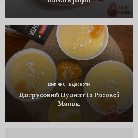
Паска Крафін
Випічка Та Десерти
Цитрусовий Пудинг Із Рисової
Манки