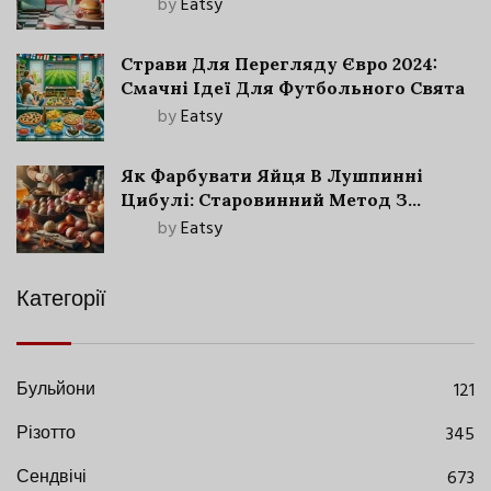
by
Eatsy
Страви Для Перегляду Євро 2024:
Смачні Ідеї Для Футбольного Свята
by
Eatsy
Як Фарбувати Яйця В Лушпинні
Цибулі: Старовинний Метод З
Сучасними Нюансами
by
Eatsy
Категорії
Бульйони
121
Різотто
345
Сендвічі
673