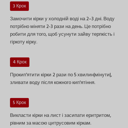
3 Крок
Замочити кірки у холодній воді на 2–3 дні. Воду
потрібно міняти 2-3 рази на день. Це потрібно
робити для того, щоб усунути зайву терпкість і
гіркоту кірку.
4 Крок
Прокип'ятити кірки 2 рази по 5 хвилин|мінути|,
зливати воду після кожного кип'ятіння.
5 Крок
Викласти кірки на лист і засипати еритритом,
рівним за масою цитрусовим кіркам.