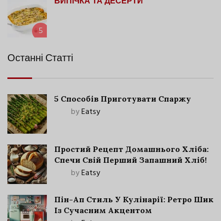
ВИПІЧКА ТА ДЕСЕРТИ
5
Останні Статті
5 Способів Приготувати Спаржу
by
Eatsy
Простий Рецепт Домашнього Хліба:
Спечи Свій Перший Запашний Хліб!
by
Eatsy
Пін-Ап Стиль У Кулінарії: Ретро Шик
Із Сучасним Акцентом