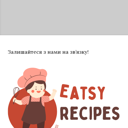
Залишайтеся з нами на зв’язку!
шіть рибу перед випіканням. Для зеленого соусу
соку. Якщо немає орегано, спробуйте замінити його