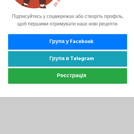
сі інгредієнти. Дістаньте листкове тісто з
Підписуйтесь у соцмережах або створіть профіль,
ї камери.
щоб першими отримувати наші нові рецепти.
Група у Facebook
Група в Telegram
Реєстрація
чайте на присипаній борошном поверхні та
жечками.