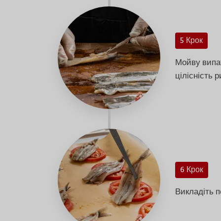
5 Крок
Мойву випат
цілісність 
6 Крок
Викладіть п