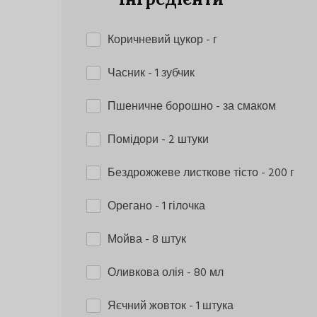
Коричневий цукор
- г
Часник
- 1 зубчик
Пшеничне борошно
- за смаком
Помідори
- 2 штуки
Бездрожжеве листкове тісто
- 200 г
Орегано
- 1 гілочка
Мойва
- 8 штук
Оливкова олія
- 80 мл
Яєчний жовток
- 1 штука