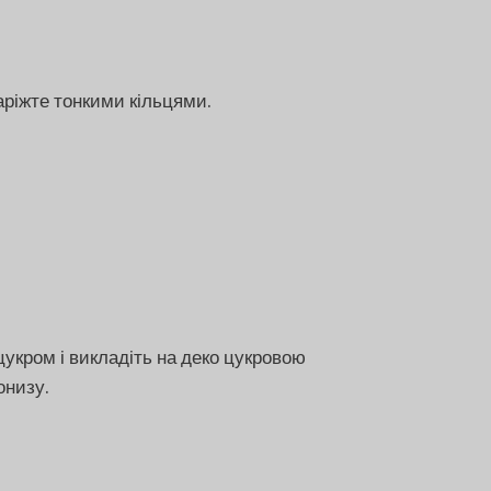
ріжте тонкими кільцями.
цукром і викладіть на деко цукровою
онизу.