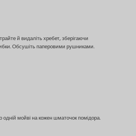
райте й видаліть хребет, зберігаючи
рибки. Обсушіть паперовими рушниками.
о одній мойві на кожен шматочок помідора.