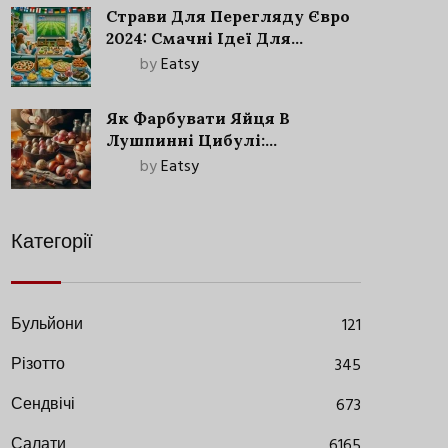
Страви Для Перегляду Євро
2024: Смачні Ідеї Для
Футбольного Свята
by
Eatsy
Як Фарбувати Яйця В
Лушпинні Цибулі:
Старовинний Метод З
by
Eatsy
Сучасними Нюансами
Категорії
Бульйони
121
Різотто
345
Сендвічі
673
Салати
6165