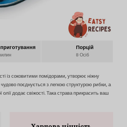
 приготування
Порцій
вилин
8 Осіб
сті із соковитими помідорами, утворює ніжну
о чудово поєднується з легкою структурою рибки, а
ї олії додає свіжості. Така страва прикрасить ваш
Харчова цінність