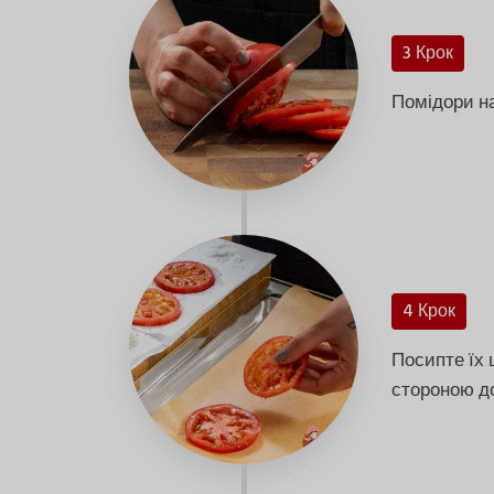
3 Крок
Помідори на
4 Крок
Посипте їх 
стороною д