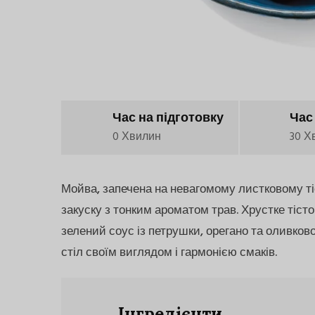
Час на підготовку
Час
0 Хвилин
30 Х
Мойва, запечена на невагомому листковому ті
закуску з тонким ароматом трав. Хрустке тіст
зелений соус із петрушки, орегано та оливково
стіл своїм виглядом і гармонією смаків.
Інгредієнти