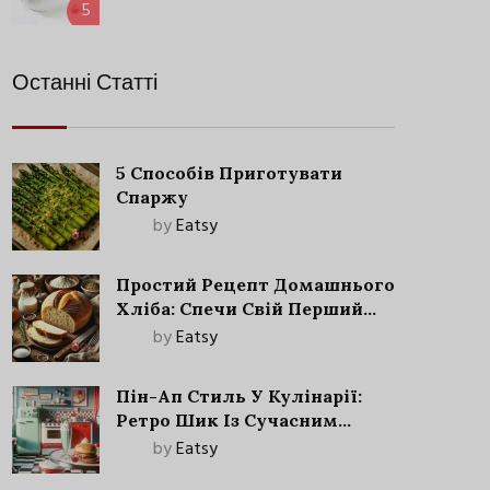
5
Останні Статті
5 Способів Приготувати
Спаржу
by
Eatsy
Простий Рецепт Домашнього
Хліба: Спечи Свій Перший
Запашний Хліб!
by
Eatsy
Пін-Ап Стиль У Кулінарії:
Ретро Шик Із Сучасним
Акцентом
by
Eatsy