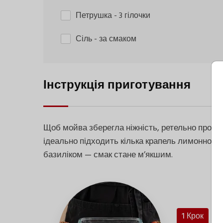
Петрушка
- 3 гілочки
Сіль
- за смаком
Інструкція приготування
Щоб мойва зберегла ніжність, ретельно просу
ідеально підходить кілька крапель лимонного 
базиліком — смак стане м’якшим.
1 Крок