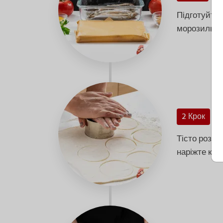
Підготуйте в
морозильно
2 Крок
Тісто розка
наріжте кру