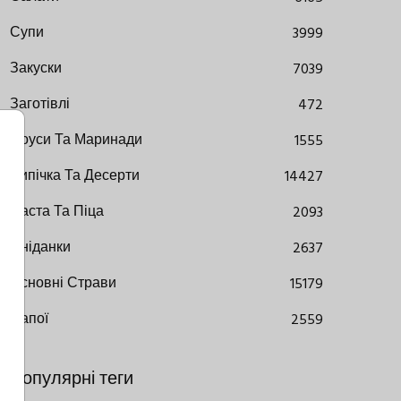
Супи
3999
Закуски
7039
Заготівлі
472
Соуси Та Маринади
1555
Випічка Та Десерти
14427
Паста Та Піца
2093
Сніданки
2637
Основні Страви
15179
Напої
2559
Популярні теги