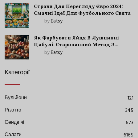
Страви Для Перегляду Євро 2024:
Смачні Ідеї Для Футбольного Свята
by
Eatsy
Як Фарбувати Яйця В Лушпинні
Цибулі: Старовинний Метод З
Сучасними Нюансами
by
Eatsy
Категорії
Бульйони
121
Різотто
345
Сендвічі
673
Салати
6165