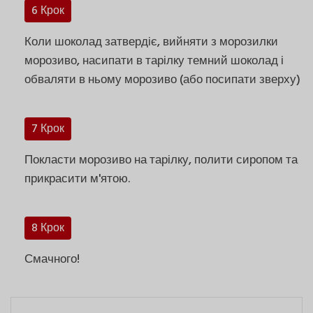
6 Крок
Коли шоколад затвердіє, вийняти з морозилки
морозиво, насипати в тарілку темний шоколад і
обваляти в ньому морозиво (або посипати зверху)
7 Крок
Покласти морозиво на тарілку, полити сиропом та
прикрасити м'ятою.
8 Крок
Смачного!