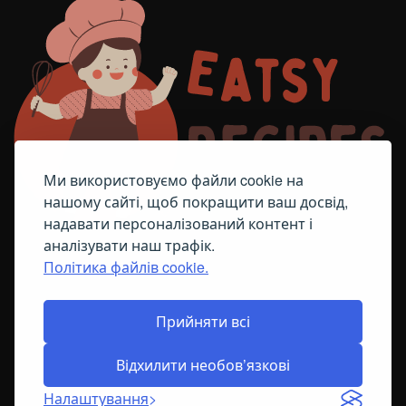
Ми використовуємо файли cookie на
нашому сайті, щоб покращити ваш досвід,
надавати персоналізований контент і
аналізувати наш трафік.
Політика файлів cookie.
FACEBOOK
TELEGRAM
ПОЛІТИКА ЩОДО ФАЙЛІВ COOKIE
Прийняти всі
Відхилити необов’язкові
© All Right Reserved
2026
Налаштування