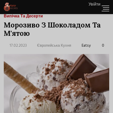
Увійти
Випічка Та Десерти
Морозиво З Шоколадом Та
М'ятою
17.02.2023
Європейська Кухня
Eatsy
0