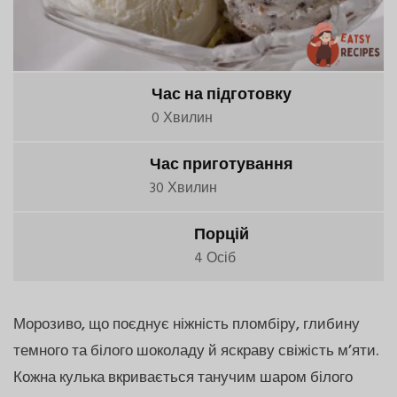
Час на підготовку
0 Хвилин
Час приготування
30 Хвилин
Порцій
4 Осіб
Морозиво, що поєднує ніжність пломбіру, глибину
темного та білого шоколаду й яскраву свіжість м’яти.
Кожна кулька вкривається танучим шаром білого