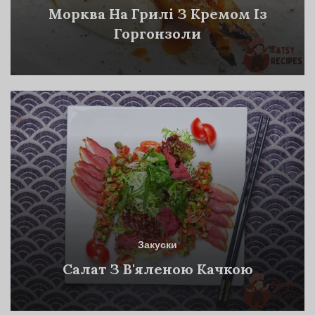
Морква На Грилі З Кремом Із
Горгонзоли
Закуски
Салат З В'яленою Качкою