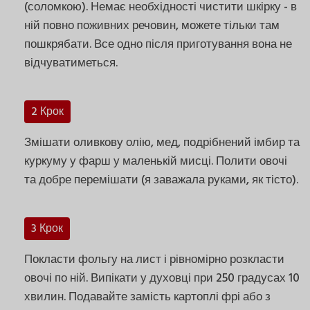
(соломкою). Немає необхідності чистити шкірку - в
ній повно поживних речовин, можете тільки там
пошкрябати. Все одно після приготування вона не
відчуватиметься.
2 Крок
Змішати оливкову олію, мед, подрібнений імбир та
куркуму у фарш у маленькій мисці. Полити овочі
та добре перемішати (я заважала руками, як тісто).
3 Крок
Покласти фольгу на лист і рівномірно розкласти
овочі по ній. Випікати у духовці при 250 градусах 10
хвилин. Подавайте замість картоплі фрі або з