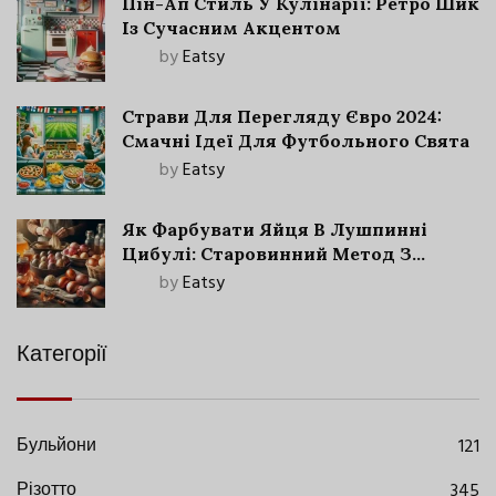
Пін-Ап Стиль У Кулінарії: Ретро Шик
Із Сучасним Акцентом
by
Eatsy
Страви Для Перегляду Євро 2024:
Смачні Ідеї Для Футбольного Свята
by
Eatsy
Як Фарбувати Яйця В Лушпинні
Цибулі: Старовинний Метод З
Сучасними Нюансами
by
Eatsy
Категорії
Бульйони
121
Різотто
345