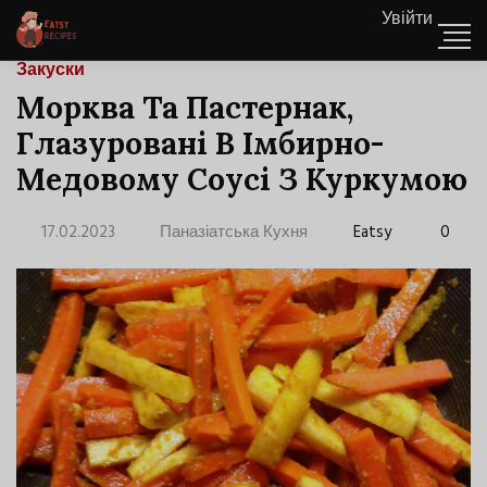
Увійти
Закуски
Морква Та Пастернак,
Глазуровані В Імбирно-
Медовому Соусі З Куркумою
17.02.2023
Паназіатська Кухня
Eatsy
0