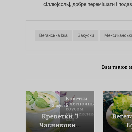
сіллю|соль|, добре перемішати і пода
Веганська Їжа
Закуски
Мексиканськ
Вам також 
Закуски
З
Креветки З
Вегет
Часниковим
Б