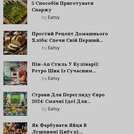
5 Способів Приготувати
Спаржу
by
Eatsy
Простий Рецепт Домашнього
Хліба: Спечи Свій Перший
Запашний Хліб!
by
Eatsy
Пін-Ап Стиль У Кулінарії:
Ретро Шик Із Сучасним
Акцентом
by
Eatsy
Страви Для Перегляду Євро
2024: Смачні Ідеї Для
Футбольного Свята
by
Eatsy
Як Фарбувати Яйця В
Лушпинні Цибулі: