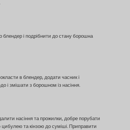
.
о блендер і подрібнити до стану борошна
покласти в блендер, додати часник і
о і змішати з борошном із насіння.
идалити насіння та прожилки, добре порубати
ю цибулею та кінзою до суміші. Приправити