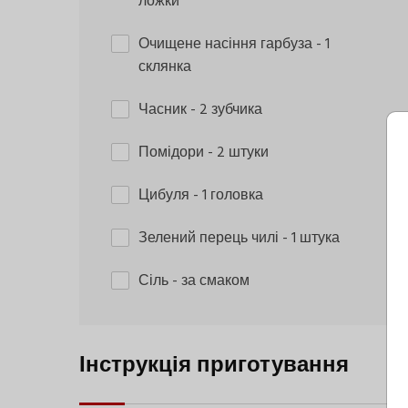
ложки
Очищене насіння гарбуза
- 1
склянка
Часник
- 2 зубчика
Помідори
- 2 штуки
Цибуля
- 1 головка
Зелений перець чилі
- 1 штука
Сіль
- за смаком
Інструкція приготування