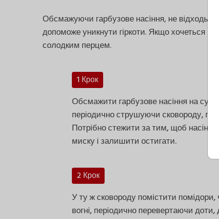
Обсмажуючи гарбузове насіння, не відходьте 
допоможе уникнути гіркоти. Якщо хочеться м’
солодким перцем.
1 Крок
Обсмажити гарбузове насіння на сухій 
періодично струшуючи сковороду, поки
Потрібно стежити за тим, щоб насіння 
миску і залишити остигати.
2 Крок
У ту ж сковороду помістити помідори,
вогні, періодично перевертаючи доти, 