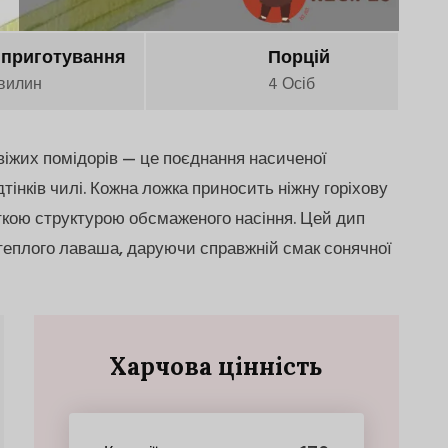
 приготування
Порцій
вилин
4 Осіб
віжих помідорів — це поєднання насиченої
ідтінків чилі. Кожна ложка приносить ніжну горіхову
сткою структурою обсмаженого насіння. Цей дип
о теплого лаваша, даруючи справжній смак сонячної
Харчова цінність