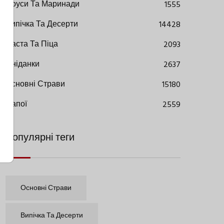
Соуси Та Маринади
1555
Випічка Та Десерти
14428
Паста Та Піца
2093
Сніданки
2637
Основні Страви
15180
Напої
2559
Популярні теги
Основні Страви
Випічка Та Десерти