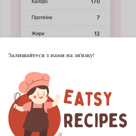
170
Калорії
7
Протеїни
12
Жири
8
Вуглеводи
Залишайтеся з нами на зв’язку!