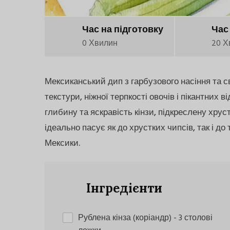
Час на підготовку
Час
0 Хвилин
20 Х
Мексиканський дип з гарбузового насіння та с
текстури, ніжної терпкості овочів і пікантних в
глибину та яскравість кінзи, підкреслену хру
ідеально пасує як до хрустких чипсів, так і д
Мексики.
Інгредієнти
Рублена кінза (коріандр)
- 3 столові