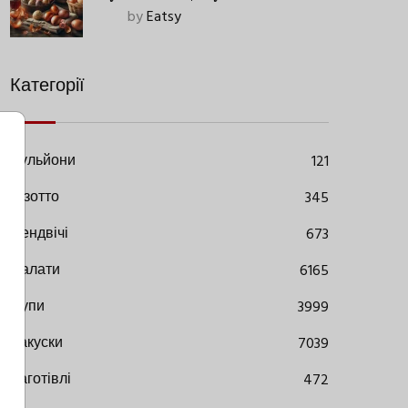
Старовинний Метод З
by
Eatsy
Сучасними Нюансами
Категорії
Бульйони
121
Різотто
345
Сендвічі
673
Салати
6165
Супи
3999
Закуски
7039
Заготівлі
472