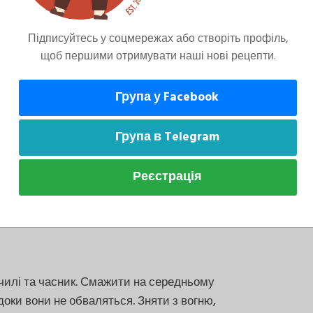
від плити: постійне струшування сковороди
Підписуйтесь у соцмережах або створіть профіль,
якшого смаку – зелений чилі можна замінити
щоб першими отримувати наші нові рецепти.
Група у Facebook
Група в Telegram
важкій сковороді на повільному вогні,
 вони не стануть світло-коричневими.
Реєстрація
не підгоріло. Готове насіння висипати в
 чилі та часник. Смажити на середньому
доки вони не обваляться. Зняти з вогню,