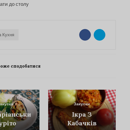
вати до столу
а Кухня
може сподобатися
акуски
Закуски
аріанський
Ікра З
уріто
Кабачків