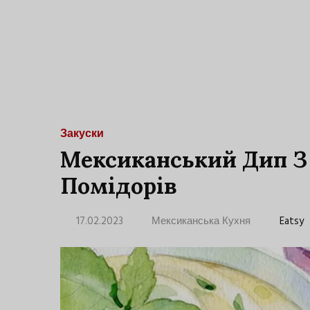
Закуски
Мексиканський Дип З 
Помідорів
17.02.2023
Мексиканська Кухня
Eatsy