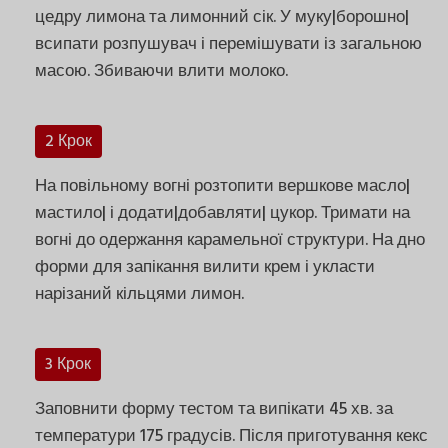
цедру лимона та лимонний сік. У муку|борошно|
всипати розпушувач і перемішувати із загальною
масою. Збиваючи влити молоко.
2 Крок
На повільному вогні розтопити вершкове масло|
мастило| і додати|добавляти| цукор. Тримати на
вогні до одержання карамельної структури. На дно
форми для запікання вилити крем і укласти
нарізаний кільцями лимон.
3 Крок
Заповнити форму тестом та випікати 45 хв. за
температури 175 градусів. Після приготування кекс