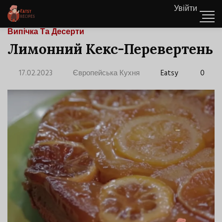
Увійти
Випічка Та Десерти
Лимонний Кекс-Перевертень
17.02.2023
Європейська Кухня
Eatsy
0