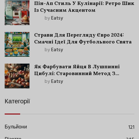
Пін-Ап Стиль У Кулінарії: Ретро Шик
Із Сучасним Акцентом
by
Eatsy
Страви Для Перегляду Євро 2024:
Смачні Ідеї Для Футбольного Свята
by
Eatsy
Як Фарбувати Яйця В Лушпинні
Цибулі: Старовинний Метод З
Сучасними Нюансами
by
Eatsy
Категорії
Бульйони
121