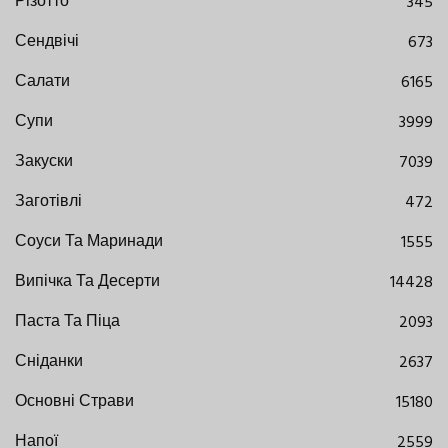
Різотто
345
Сендвічі
673
Салати
6165
Супи
3999
Закуски
7039
Заготівлі
472
Соуси Та Маринади
1555
Випічка Та Десерти
14428
Паста Та Піца
2093
Сніданки
2637
Основні Страви
15180
Напої
2559