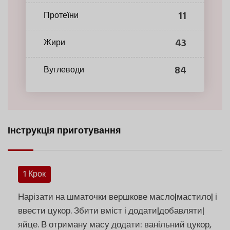
11
Протеїни
43
Жири
84
Вуглеводи
Інструкція приготування
1 Крок
Нарізати на шматочки вершкове масло|мастило| і
ввести цукор. Збити вміст і додати|добавляти|
яйце. В отриману масу додати: ванільний цукор,