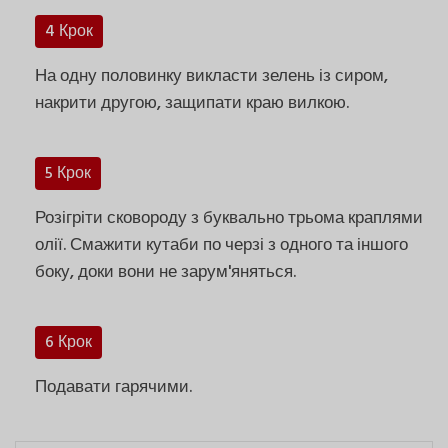
4 Крок
На одну половинку викласти зелень із сиром,
накрити другою, защипати краю вилкою.
5 Крок
Розігріти сковороду з буквально трьома краплями
олії. Смажити кутаби по черзі з одного та іншого
боку, доки вони не зарум'яняться.
6 Крок
Подавати гарячими.