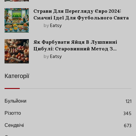
Страви Для Перегляду Євро 2024:
Смачні Ідеї Для Футбольного Свята
by
Eatsy
Як Фарбувати Яйця В Лушпинні
Цибулі: Старовинний Метод З
Сучасними Нюансами
by
Eatsy
Категорії
Бульйони
121
Різотто
345
Сендвічі
673