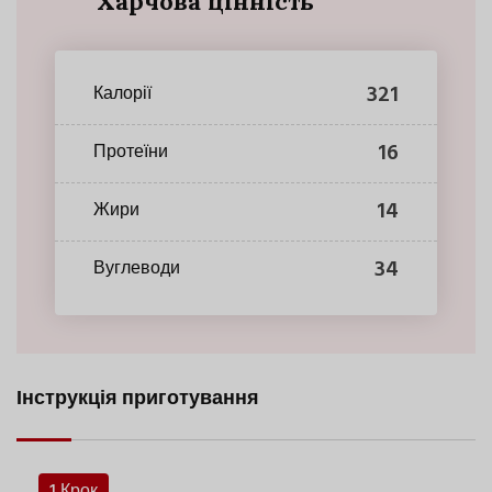
Харчова цінність
321
Калорії
16
Протеїни
14
Жири
34
Вуглеводи
Інструкція приготування
1 Крок