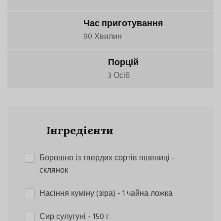
Час приготування
90 Хвилин
Порцій
3 Осіб
Інгредієнти
Борошно із твердих сортів пшениці
-
склянок
Насіння куміну (зіра)
- 1 чайна ложка
Сир сулугуні
- 150 г