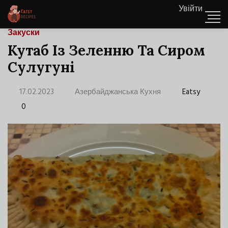
Увійти
Закуски
Кутаб Із Зеленню Та Сиром
Сулугуні
17.02.2023
Азербайджанська Кухня
Eatsy
0