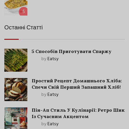
5
Останні Статті
5 Способів Приготувати Спаржу
by
Eatsy
Простий Рецепт Домашнього Хліба:
Спечи Свій Перший Запашний Хліб!
by
Eatsy
Пін-Ап Стиль У Кулінарії: Ретро Шик
Із Сучасним Акцентом
by
Eatsy