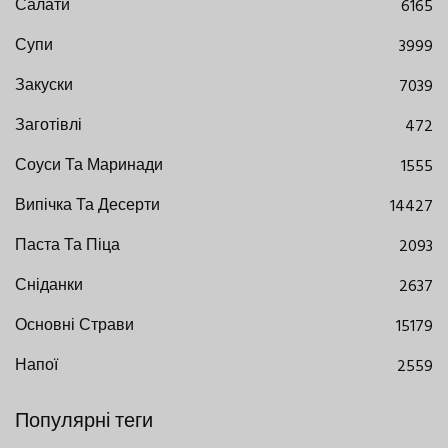
Салати
6165
Супи
3999
Закуски
7039
Заготівлі
472
Соуси Та Маринади
1555
Випічка Та Десерти
14427
Паста Та Піца
2093
Сніданки
2637
Основні Страви
15179
Напої
2559
Популярні теги