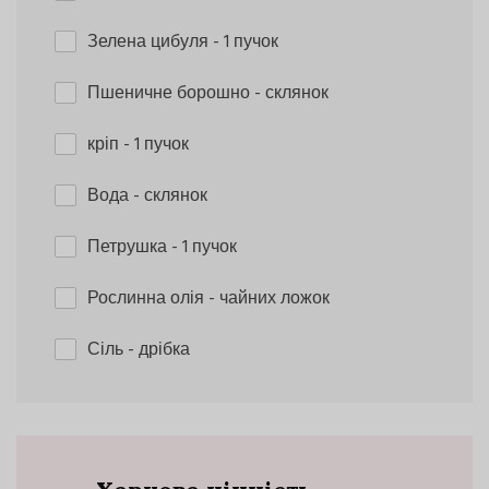
Зелена цибуля
- 1 пучок
Пшеничне борошно
- склянок
кріп
- 1 пучок
Вода
- склянок
Петрушка
- 1 пучок
Рослинна олія
- чайних ложок
Сіль
- дрібка