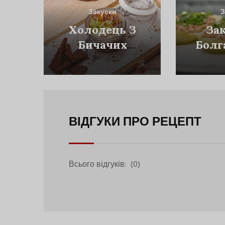
Закуски
З
Холодець З
За
Бичачих
Болг
Хвостів
Пе
К
ВІДГУКИ ПРО РЕЦЕПТ
Всього відгуків:
(0)