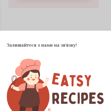
Залишайтеся з нами на зв’язку!
івнозначна, заміна класичному довговаримому і
ати з гірчицею або хроном.