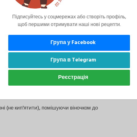
'якості. Для бульйону взяти цибулю, моркву
Підписуйтесь у соцмережах або створіть профіль,
сіль, перець. Причому посолити потрібно трохи
щоб першими отримувати наші нові рецепти.
н абсорбує сіль.
Група у Facebook
Група в Telegram
від кісток. Дрібно нарізати. Відокремити жир
Реєстрація
і (не кип'ятити), помішуючи віночком до