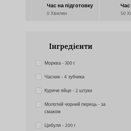
Час на підготовку
Час
0 Хвилин
50 Х
Інгредієнти
Морква
- 300 г
Часник
- 4 зубчика
Куряче яйце
- 2 штуки
Молотий чорний перець
- за
смаком
Цибуля
- 200 г