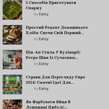
5 Способів Приготувати
Спаржу
by
Eatsy
Простий Рецепт Домашнього
Хліба: Спечи Свій Перший
Запашний Хліб!
by
Eatsy
Пін-Ап Стиль У Кулінарії:
Ретро Шик Із Сучасним
Акцентом
by
Eatsy
Страви Для Перегляду Євро
2024: Смачні Ідеї Для
Футбольного Свята
by
Eatsy
Як Фарбувати Яйця В
Лушпинні Цибулі: