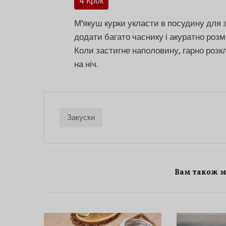
4 Крок
М'якуш курки укласти в посудину для 
додати багато часнику і акуратно роз
Коли застигне наполовину, гарно роз
на ніч.
Закуски
Вам також 