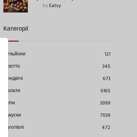
Старовинний Метод З
by
Eatsy
Сучасними Нюансами
Категорії
Бульйони
121
Різотто
345
Сендвічі
673
Салати
6165
Супи
3999
Закуски
7039
Заготівлі
472