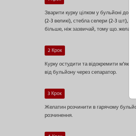
Зварити курку цілком у бульйоні до м
(2-3 великі), стебла селери (2-3 шт), 
більше, ніж зазвичай, тому що. желати
2 Крок
Курку остудити та відокремити м'якоть 
від бульйону через сепаратор.
3 Крок
Желатин розчинити в гарячому бульйон
розчинення.