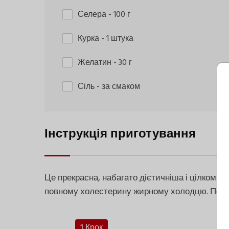
Селера
- 100 г
Курка
- 1 штука
Желатин
- 30 г
Сіль
- за смаком
Інструкція приготування
Це прекрасна, набагато дієтичніша і цілком р
повному холестерину жирному холодцю. Подав
1 Крок