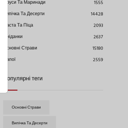
Соуси Та Маринади
1555
Випічка Та Десерти
14428
Паста Та Піца
2093
Сніданки
2637
Основні Страви
15180
Напої
2559
Популярні теги
Основні Страви
Випічка Та Десерти