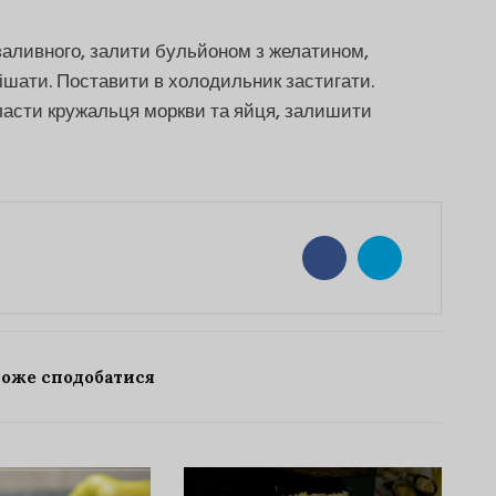
заливного, залити бульйоном з желатином,
мішати. Поставити в холодильник застигати.
класти кружальця моркви та яйця, залишити
може сподобатися