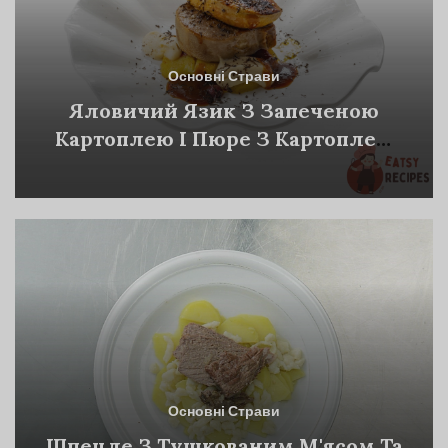
Основні Страви
Яловичий Язик З Запеченою
Картоплею І Пюре З Картоплею
Кореня Селери
Основні Страви
Шпецле З Тушкованим М'ясом Та