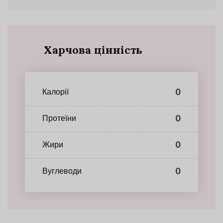
Харчова цінність
0
Калорії
0
Протеїни
0
Жири
0
Вуглеводи