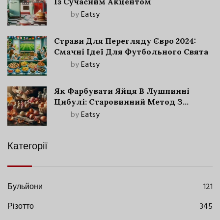
Із Сучасним Акцентом
by
Eatsy
Страви Для Перегляду Євро 2024:
Смачні Ідеї Для Футбольного Свята
by
Eatsy
Як Фарбувати Яйця В Лушпинні
Цибулі: Старовинний Метод З
Сучасними Нюансами
by
Eatsy
Категорії
Бульйони
121
Різотто
345