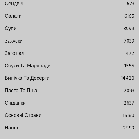
Сендвічі
673
Салати
6165
Супи
3999
Закуски
7039
Заготівлі
472
Соуси Та Маринади
1555
Випічка Та Десерти
14428
Паста Та Піца
2093
Сніданки
2637
Основні Страви
15180
Напої
2559