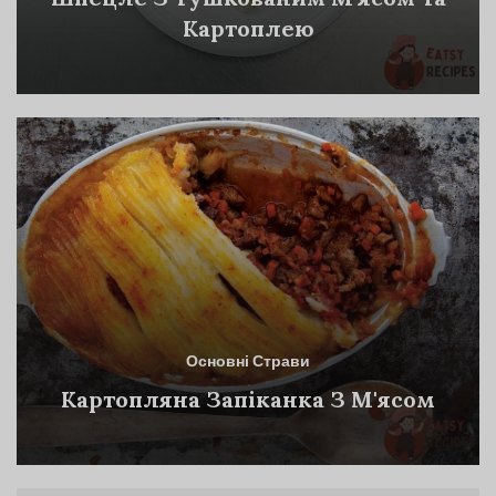
Картоплею
Основні Страви
Картопляна Запіканка З М'ясом