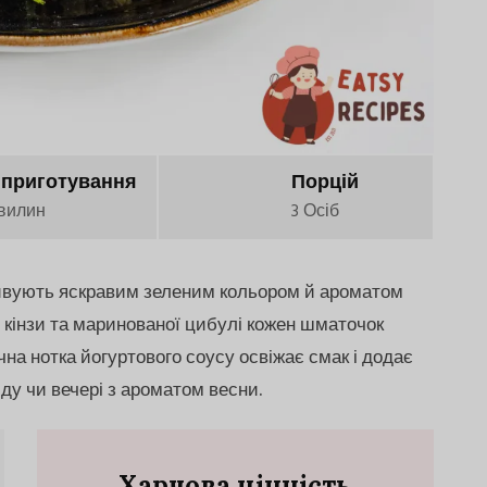
 приготування
Порцій
вилин
3 Осіб
 дивують яскравим зеленим кольором й ароматом
 кінзи та маринованої цибулі кожен шматочок
на нотка йогуртового соусу освіжає смак і додає
іду чи вечері з ароматом весни.
Харчова цінність