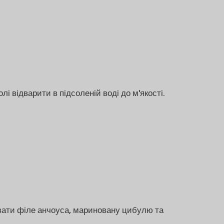
лі відварити в підсоленій воді до м'якості.
зати філе анчоуса, мариновану цибулю та