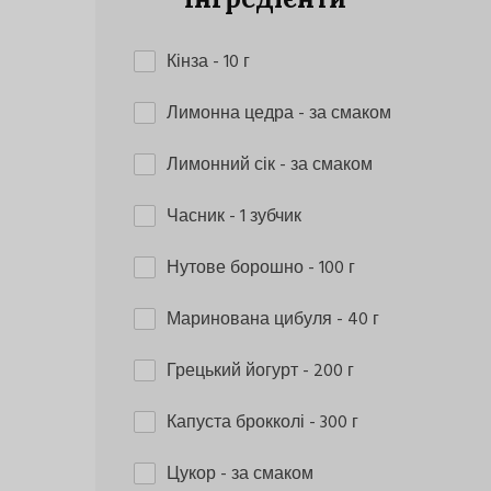
Кінза
- 10 г
Лимонна цедра
- за смаком
Лимонний сік
- за смаком
Часник
- 1 зубчик
Нутове борошно
- 100 г
Маринована цибуля
- 40 г
Грецький йогурт
- 200 г
Капуста брокколі
- 300 г
Цукор
- за смаком