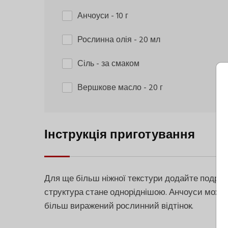
Анчоуси
- 10 г
Рослинна олія
- 20 мл
Сіль
- за смаком
Вершкове масло
- 20 г
Інструкція приготування
Для ще більш ніжної текстури додайте подрібне
структура стане одноріднішою. Анчоуси можна
більш виражений рослинний відтінок.