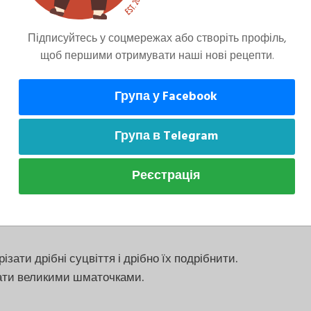
Підписуйтесь у соцмережах або створіть профіль,
щоб першими отримувати наші нові рецепти.
всі інгредієнти. Розігріти духовку до 180
Група у Facebook
Група в Telegram
Реєстрація
різати дрібні суцвіття і дрібно їх подрібнити.
зати великими шматочками.