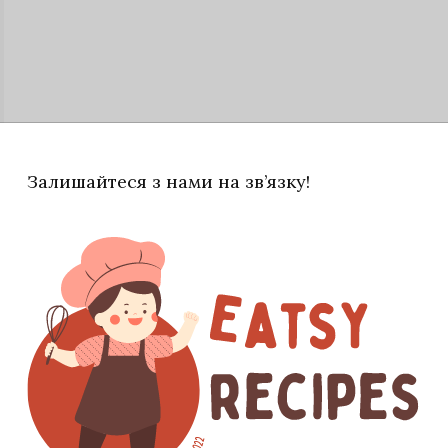
Залишайтеся з нами на зв’язку!
ну брокколі до гарячої маси із ніжок — так
 замінити на каперси, якщо хочете отримати ще