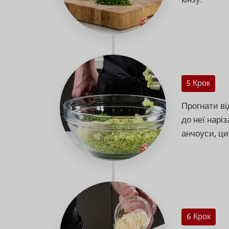
кінзу.
5 Крок
Прогнати ві
до неї нарі
анчоуси, ци
6 Крок