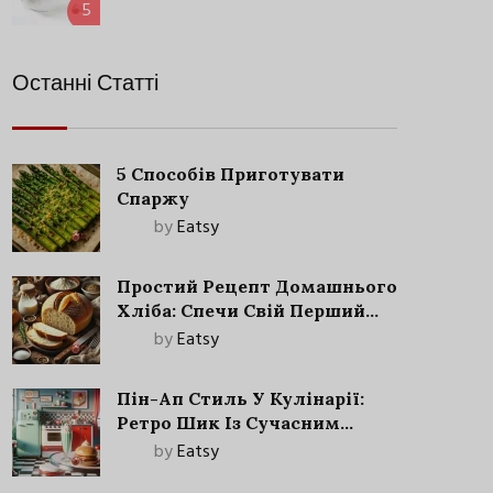
5
Останні Статті
5 Способів Приготувати
Спаржу
by
Eatsy
Простий Рецепт Домашнього
Хліба: Спечи Свій Перший
Запашний Хліб!
by
Eatsy
Пін-Ап Стиль У Кулінарії:
Ретро Шик Із Сучасним
Акцентом
by
Eatsy