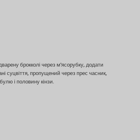
дварену брокколі через м'ясорубку, додати
зані суцвіття, пропущений через прес часник,
булю і половину кінзи.