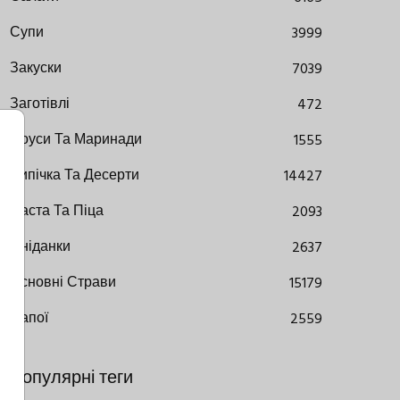
Супи
3999
Закуски
7039
Заготівлі
472
Соуси Та Маринади
1555
Випічка Та Десерти
14427
Паста Та Піца
2093
Сніданки
2637
Основні Страви
15179
Напої
2559
Популярні теги