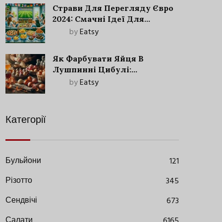
Страви Для Перегляду Євро
2024: Смачні Ідеї Для
Футбольного Свята
by
Eatsy
Як Фарбувати Яйця В
Лушпинні Цибулі:
Старовинний Метод З
by
Eatsy
Сучасними Нюансами
Категорії
Бульйони
121
Різотто
345
Сендвічі
673
Салати
6165