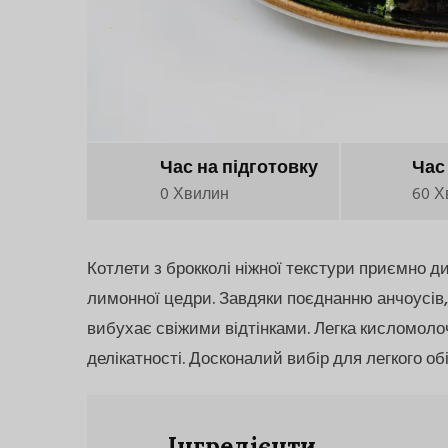
Час на підготовку
Час
0 Хвилин
60 Х
Котлети з брокколі ніжної текстури приємно
лимонної цедри. Завдяки поєднанню анчоусів,
вибухає свіжими відтінками. Легка кисломолоч
делікатності. Досконалий вибір для легкого об
Інгредієнти