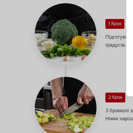
1 Крок
Підготувати 
градусів.
2 Крок
З брокколі з
Ніжки нарі