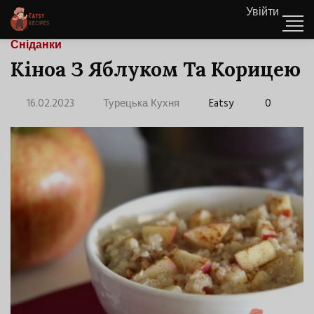
Увійти
Сніданки
Кіноа З Яблуком Та Корицею
16.02.2023
Турецька Кухня
Eatsy
0