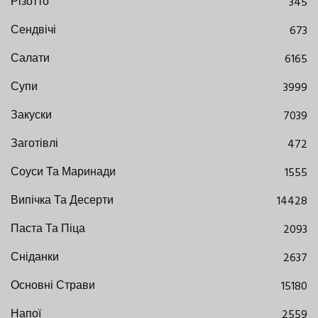
Різотто
345
Сендвічі
673
Салати
6165
Супи
3999
Закуски
7039
Заготівлі
472
Соуси Та Маринади
1555
Випічка Та Десерти
14428
Паста Та Піца
2093
Сніданки
2637
Основні Страви
15180
Напої
2559