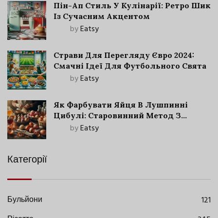
Пін-Ап Стиль У Кулінарії: Ретро Шик
Із Сучасним Акцентом
by
Eatsy
Страви Для Перегляду Євро 2024:
Смачні Ідеї Для Футбольного Свята
by
Eatsy
Як Фарбувати Яйця В Лушпинні
Цибулі: Старовинний Метод З
Сучасними Нюансами
by
Eatsy
Категорії
Бульйони
121