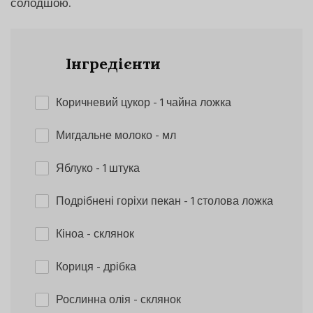
солодшою.
Інгредієнти
Коричневий цукор
- 1 чайна ложка
Мигдальне молоко
- мл
Яблуко
- 1 штука
Подрібнені горіхи пекан
- 1 столова ложка
Кіноа
- склянок
Кориця
- дрібка
Рослинна олія
- склянок