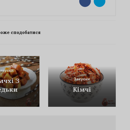
може сподобатися
акуски
Закуски
мчхі З
едьки
Кімчі