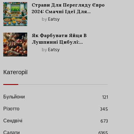
Страви Для Перегляду Євро
2024: Смачні Ідеї Для
Футбольного Свята
by
Eatsy
Як Фарбувати Яйця В
Лушпинні Цибулі:
Старовинний Метод З
by
Eatsy
Сучасними Нюансами
Категорії
Бульйони
121
Різотто
345
Сендвічі
673
Салати
6165