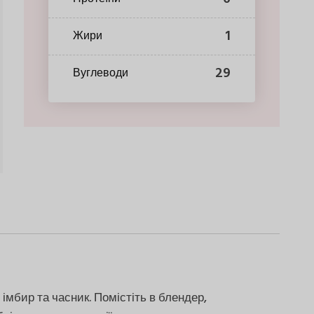
1
Жири
29
Вуглеводи
 імбир та часник. Помістіть в блендер,