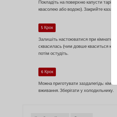
Покладіть на поверхню капусти тарілк
квасолею або водою). Закрийте казанок
5 Крок
Залишіть настоюватися при кімнатній 
сквасилась (чим довше кваситься капу
потім остудіть.
6 Крок
Можна приготувати заздалегідь: кімчхі
вживання. Зберігати у холодильнику.