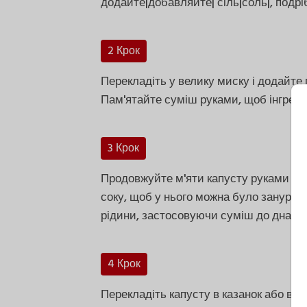
додайте|добавляйте| сіль|соль|, подріб
2 Крок
Перекладіть у велику миску і додайте 
Пам'ятайте суміш руками, щоб інгредіє
3 Крок
Продовжуйте м'яти капусту руками до т
соку, щоб у нього можна було занурит
рідини, застосовуючи суміш до дна ми
4 Крок
Перекладіть капусту в казанок або ве