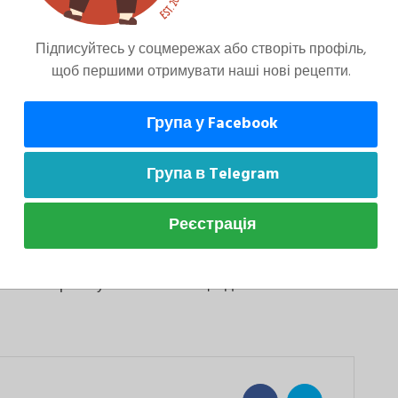
у з вантажем (це може бути банка, наповнена
 або банку марлею та закріпіть її гумкою.
Підписуйтесь у соцмережах або створіть профіль,
щоб першими отримувати наші нові рецепти.
Група у Facebook
температурі 5-7 днів, щоб капуста
ста, тим більш насиченим стає її смак),
Група в Telegram
Реєстрація
 можна приготувати за 6 місяців до