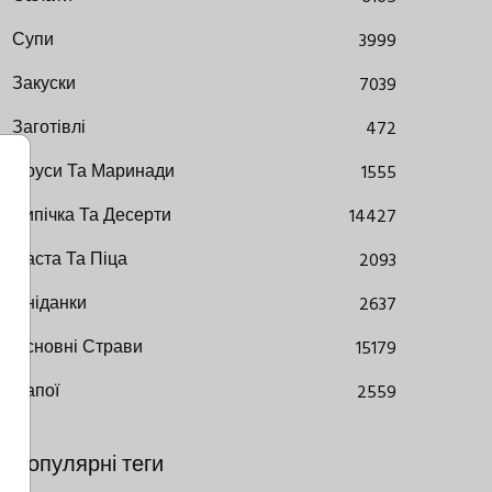
Супи
3999
Закуски
7039
Заготівлі
472
Соуси Та Маринади
1555
Випічка Та Десерти
14427
Паста Та Піца
2093
Сніданки
2637
Основні Страви
15179
Напої
2559
Популярні теги