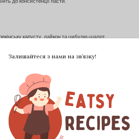
ніть до консистенції пасти.
пекінську капусту, дайкон та цибулю-шалот.
нти добре перемішалися і капуста дала сік.
Залишайтеся з нами на зв’язку!
их пір, поки вона не виділить достатньо
и всю суміш повністю (перевіряйте рівень
ски).
лику банку та залийте отриманим соком.