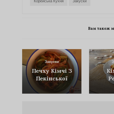
Корейська Кухня
Закуски
Вам також 
Закуски
З
Печху Кімчі З
Кі
Пекінської
Р
Капусти