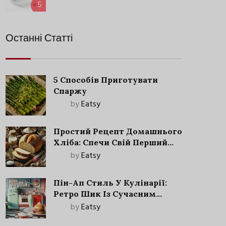
5
Останні Статті
5 Способів Приготувати
Спаржу
by
Eatsy
Простий Рецепт Домашнього
Хліба: Спечи Свій Перший
Запашний Хліб!
by
Eatsy
Пін-Ап Стиль У Кулінарії:
Ретро Шик Із Сучасним
Акцентом
by
Eatsy