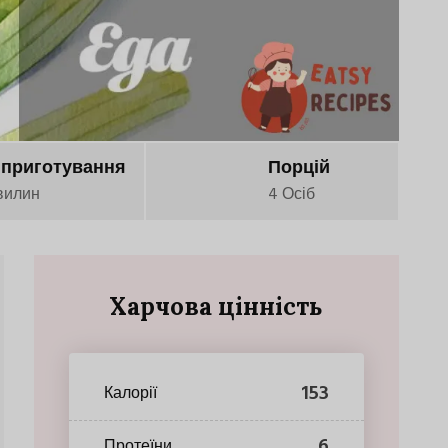
 приготування
Порцій
вилин
4 Осіб
Харчова цінність
153
Калорії
6
Протеїни