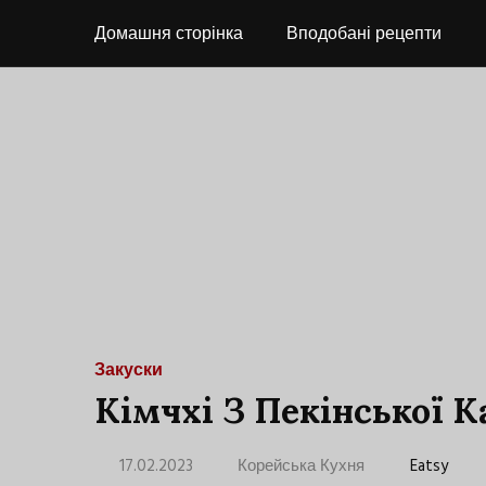
Домашня сторінка
Вподобані рецепти
Закуски
Кімчхі З Пекінської 
17.02.2023
Корейська Кухня
Eatsy