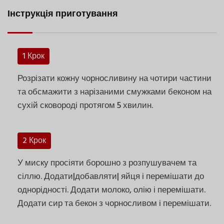
Інструкція приготування
1 Крок
Розрізати кожну чорносливину на чотири частини
та обсмажити з нарізаними смужками беконом на
сухій сковороді протягом 5 хвилин.
2 Крок
У миску просіяти борошно з розпушувачем та
сіллю. Додати|добавляти| яйця і перемішати до
однорідності. Додати молоко, олію і перемішати.
Додати сир та бекон з чорносливом і перемішати.