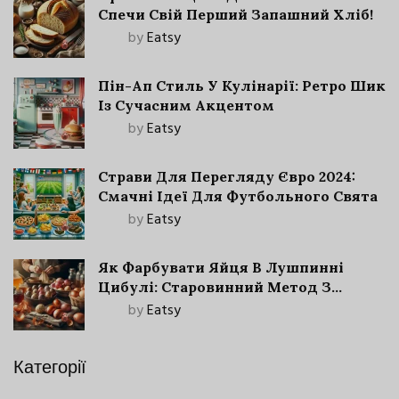
Спечи Свій Перший Запашний Хліб!
by
Eatsy
Пін-Ап Стиль У Кулінарії: Ретро Шик
Із Сучасним Акцентом
by
Eatsy
Страви Для Перегляду Євро 2024:
Смачні Ідеї Для Футбольного Свята
by
Eatsy
Як Фарбувати Яйця В Лушпинні
Цибулі: Старовинний Метод З
Сучасними Нюансами
by
Eatsy
Категорії