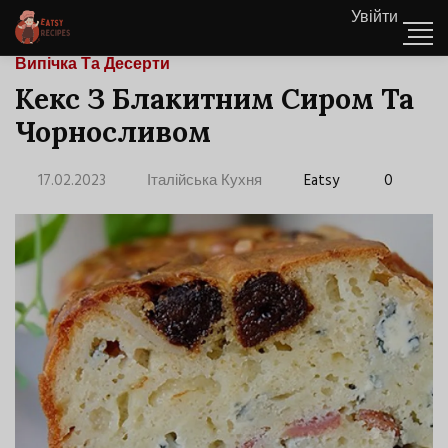
Увійти
Випічка Та Десерти
Кекс З Блакитним Сиром Та
Чорносливом
17.02.2023
Італійська Кухня
Eatsy
0