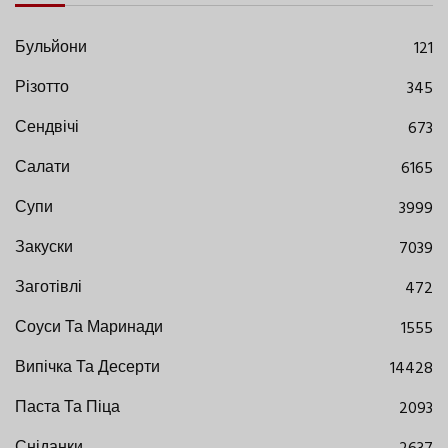
Бульйони
121
Різотто
345
Сендвічі
673
Салати
6165
Супи
3999
Закуски
7039
Заготівлі
472
Соуси Та Маринади
1555
Випічка Та Десерти
14428
Паста Та Піца
2093