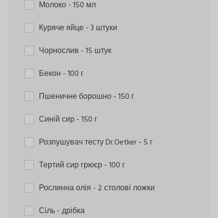
Молоко
- 150 мл
Куряче яйце
- 3 штуки
Чорнослив
- 15 штук
Бекон
- 100 г
Пшеничне борошно
- 150 г
Синій сир
- 150 г
Розпушувач тесту Dr.Oetker
- 5 г
Тертий сир грюєр
- 100 г
Рослинна олія
- 2 столові ложки
Сіль
- дрібка