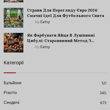
Страви Для Перегляду Євро 2024:
Смачні Ідеї Для Футбольного Свята
by
Eatsy
Як Фарбувати Яйця В Лушпинні
Цибулі: Старовинний Метод З
Сучасними Нюансами
by
Eatsy
Категорії
Бульйони
121
Різотто
345
Сендвічі
673