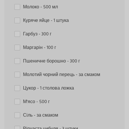
Молоко
- 500 мл
Куряче яйце
- 1 штука
Гарбуз
- 300 г
Маргарін
- 100 г
Пшеничне борошно
- 300 г
Молотий чорний перець
- за смаком
Цукор
- 1 столова ложка
М'ясо
- 500 г
Сіль
- за смаком
Ріпчаста цибуля
- 3 штуки