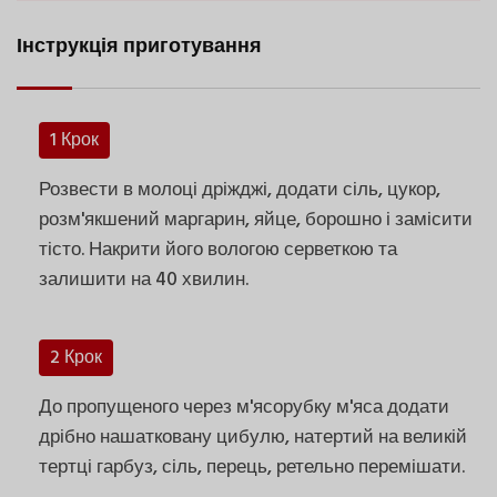
Інструкція приготування
1 Крок
Розвести в молоці дріжджі, додати сіль, цукор,
розм'якшений маргарин, яйце, борошно і замісити
тісто. Накрити його вологою серветкою та
залишити на 40 хвилин.
2 Крок
До пропущеного через м'ясорубку м'яса додати
дрібно нашатковану цибулю, натертий на великій
тертці гарбуз, сіль, перець, ретельно перемішати.