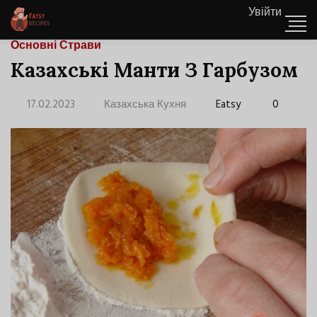
Увійти
Основні Страви
Казахські Манти З Гарбузом
17.02.2023
Казахська Кухня
Eatsy
0