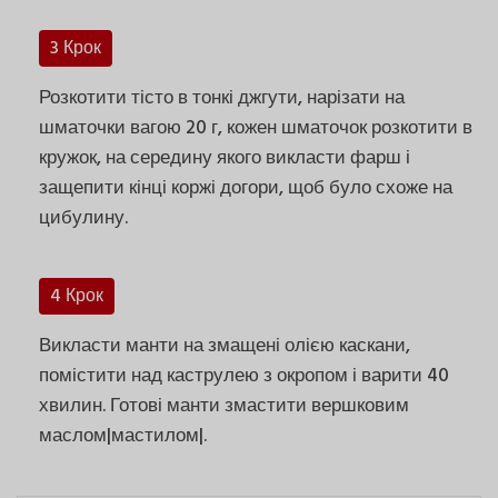
3 Крок
Розкотити тісто в тонкі джгути, нарізати на
шматочки вагою 20 г, кожен шматочок розкотити в
кружок, на середину якого викласти фарш і
защепити кінці коржі догори, щоб було схоже на
цибулину.
4 Крок
Викласти манти на змащені олією каскани,
помістити над каструлею з окропом і варити 40
хвилин. Готові манти змастити вершковим
маслом|мастилом|.