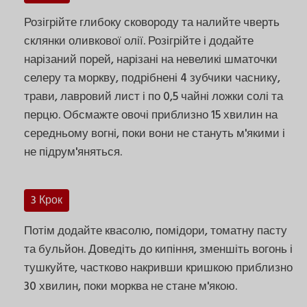
Розігрійте глибоку сковороду та налийте чверть
склянки оливкової олії. Розігрійте і додайте
нарізаний порей, нарізані на невеликі шматочки
селеру та моркву, подрібнені 4 зубчики часнику,
трави, лавровий лист і по 0,5 чайні ложки солі та
перцю. Обсмажте овочі приблизно 15 хвилин на
середньому вогні, поки вони не стануть м'якими і
не підрум'яняться.
3 Крок
Потім додайте квасолю, помідори, томатну пасту
та бульйон. Доведіть до кипіння, зменшіть вогонь і
тушкуйте, частково накривши кришкою приблизно
30 хвилин, поки морква не стане м'якою.