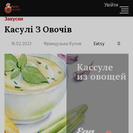
Увійти
Закуски
Касулі З Овочів
16.02.2023
Французька Кухня
Eatsy
0