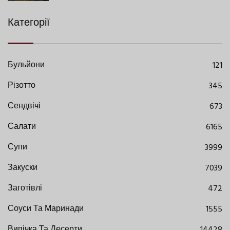
Категорії
Бульйони
121
Різотто
345
Сендвічі
673
Салати
6165
Супи
3999
Закуски
7039
Заготівлі
472
Соуси Та Маринади
1555
Випічка Та Десерти
14428