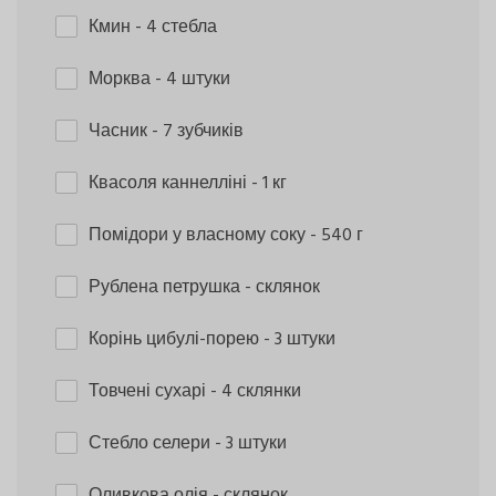
Кмин
- 4 стебла
Морква
- 4 штуки
Часник
- 7 зубчиків
Квасоля каннелліні
- 1 кг
Помідори у власному соку
- 540 г
Рублена петрушка
- склянок
Корінь цибулі-порею
- 3 штуки
Товчені сухарі
- 4 склянки
Стебло селери
- 3 штуки
Оливкова олія
- склянок