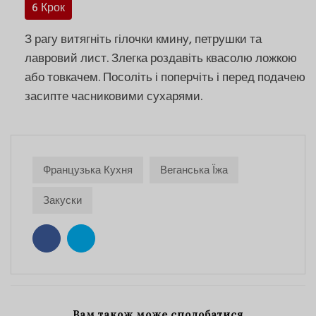
6 Крок
З рагу витягніть гілочки кмину, петрушки та
лавровий лист. Злегка роздавіть квасолю ложкою
або товкачем. Посоліть і поперчіть і перед подачею
засипте часниковими сухарями.
Французька Кухня
Веганська Їжа
Закуски
Вам також може сподобатися