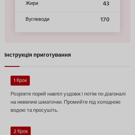
43
Жири
170
Вуглеводи
Інструкція приготування
1 Крок
Розріжте порей навпіл уздовж і потім по діагоналі
на невеликі шматочки. Промийте під холодною
водою та просушіть.
2 Крок